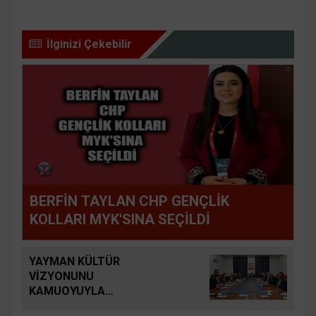
İlginizi Çekebilir
BERFİN TAYLAN CHP GENÇLİK
KOLLARI MYK'SINA SEÇİLDİ
YAYMAN KÜLTÜR
VİZYONUNU
KAMUOYUYLA
PAYLAŞTI