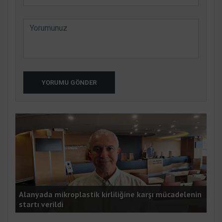
YORUMU GÖNDER
K
Alanyada mikroplastik kirliliğine karşı mücadelenin
startı verildi
Kyl