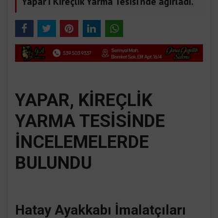
Yapar’ı Kireçlik Yarma Tesisi’nde ağırladı.
YAPAR, KİREÇLİK
YARMA TESİSİNDE
İNCELEMELERDE
BULUNDU
Hatay Ayakkabı İmalatçıları