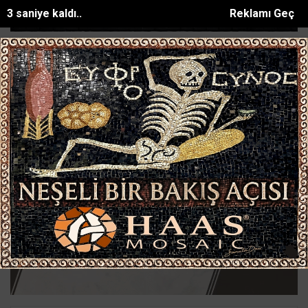
2 saniye kaldı..
Reklamı Geç
ü bulunan Eyüp Can davası sürüyor
Manavgat Belediyesinden yaylala
SON DAKİKA:
Ana Sayfa
SİYASET