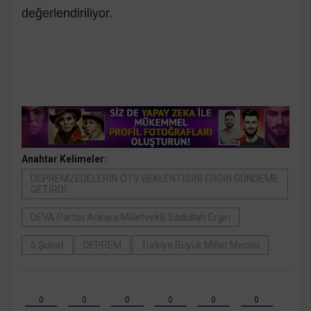
değerlendiriliyor.
Anahtar Kelimeler:
DEPREMZEDELERİN ÖTV BEKLENTİSİNİ ERGİN GÜNDEME
GETİRDİ
DEVA Partisi Ankara Milletvekili Sadullah Ergin
6 Şubat
DEPREM
Türkiye Büyük Millet Meclisi
0
0
0
0
0
0