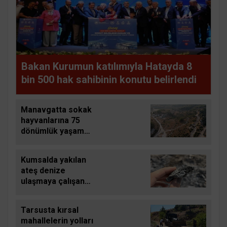
Bakan Kurumun katılımıyla Hatayda 8
bin 500 hak sahibinin konutu belirlendi
Manavgatta sokak
hayvanlarına 75
dönümlük yaşam
alanı
Kumsalda yakılan
ateş denize
ulaşmaya çalışan
yavru carettayı yakıp
telef etti
Tarsusta kırsal
mahallelerin yolları