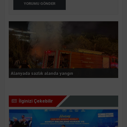
YORUMU GÖNDER
n
Alanyada sazlık alanda yangın
Çob
İlginizi Çekebilir