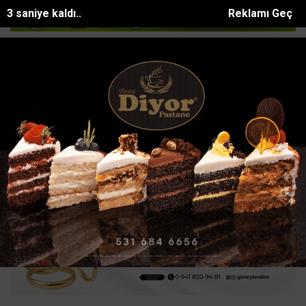
2 saniye kaldı..
Reklamı Geç
kle vurup sakat bıraktılar
Apartmanda yangın paniği: 5 kişi dumanda
SON DAKİKA:
Ana Sayfa
GÜNDEM