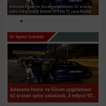
Adanada Huzur ve Güven uygulaması: 62 aranan
şahıs yakalandı, 3 milyon 924 bin TL ceza kesildi
Ala
İlginizi Çekebilir
Adanada Huzur ve Güven uygulaması:
62 aranan şahıs yakalandı, 3 milyon 924
bin TL ceza kesildi