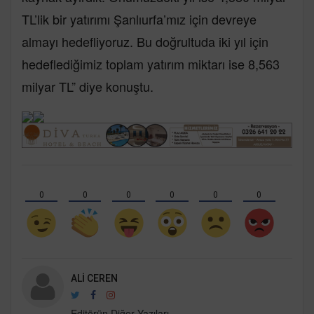
TL’lik bir yatırımı Şanlıurfa’mız için devreye
almayı hedefliyoruz. Bu doğrultuda iki yıl için
hedeflediğimiz toplam yatırım miktarı ise 8,563
milyar TL” diye konuştu.
0
0
0
0
0
0
ALI CEREN
Editörün Diğer Yazıları