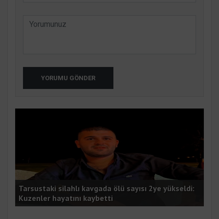
YORUMU GÖNDER
er
Tarsustaki silahlı kavgada ölü sayısı 2ye yükseldi:
Bur
Kuzenler hayatını kaybetti
gör