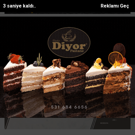
2 saniye kaldı..
Reklamı Geç
z Plajında yaz yoğunluğu drone ile görün...
Göçükte hayatını kaybe
SON DAKİKA:
Ana Sayfa
GÜNDEM