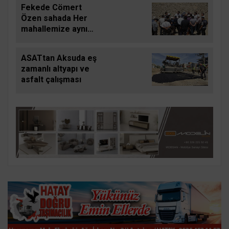
Fekede Cömert
Özen sahada Her
mahallemize aynı
gayretle hizmet
edeceğiz
ASATtan Aksuda eş
zamanlı altyapı ve
asfalt çalışması