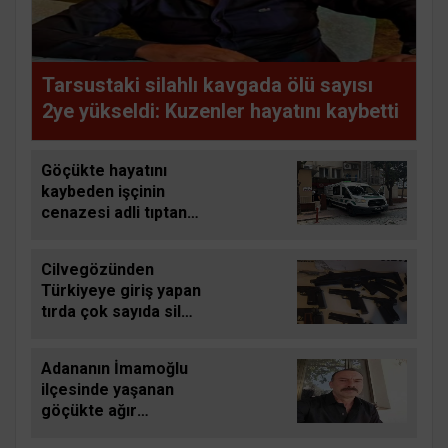
Tarsustaki silahlı kavgada ölü sayısı
2ye yükseldi: Kuzenler hayatını kaybetti
Göçükte hayatını
kaybeden işçinin
cenazesi adli tıptan
alındı
Cilvegözünden
Türkiyeye giriş yapan
tırda çok sayıda silah
ele geçirildi
Adananın İmamoğlu
ilçesinde yaşanan
göçükte ağır
yaralanan işçi de