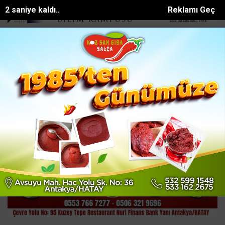
1 saniye kaldı..
Reklamı Geç
ybeden işçinin cenazesi ad...
Fekede Cömert Özen sahada Her maha
SON DAKİKA:
Ana Sayfa
HATAY