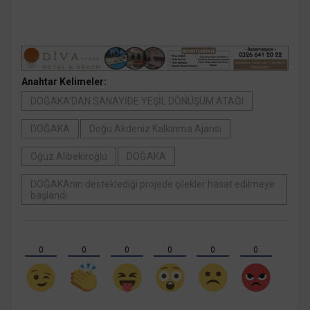
Anahtar Kelimeler:
DOĞAKA’DAN SANAYİDE YEŞİL DÖNÜŞÜM ATAĞI
DOĞAKA
Doğu Akdeniz Kalkınma Ajansı
Oğuz Alibekiroğlu
DOĞAKA
DOĞAKAnın desteklediği projede çilekler hasat edilmeye
başlandı
0
0
0
0
0
0