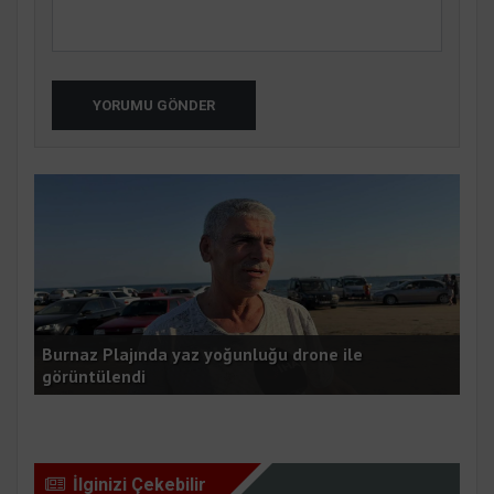
YORUMU GÖNDER
i:
Burnaz Plajında yaz yoğunluğu drone ile
Göç
görüntülendi
tıp
İlginizi Çekebilir