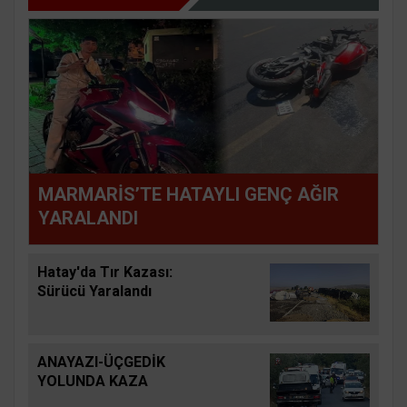
MARMARİS’TE HATAYLI GENÇ AĞIR
YARALANDI
Hatay'da Tır Kazası:
Sürücü Yaralandı
ANAYAZI-ÜÇGEDİK
YOLUNDA KAZA