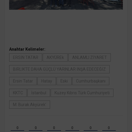
Anahtar Kelimeler:
ERSİN TATAR
AKYÜREk
ANLAMLI ZİYARET
BİRLİKTE DAHA GÜÇLÜ YARINLAR İNŞA EDECEĞİZ
Ersin Tatar
Hatay
Eski
Cumhurbaşkanı
KKTC
İstanbul
Kuzey Kıbrıs Türk Cumhuriyeti
M. Burak Akyürek’
0
0
0
0
0
0