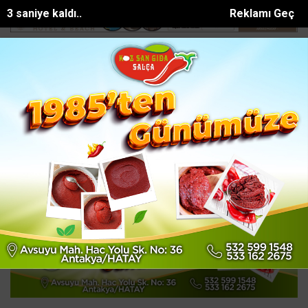
0 saniye kaldı..
Reklamı Geç
üp Can davası sürüyor
Manavgat Belediyesinden yaylalara kütüphane
SON DAKİKA:
Ana Sayfa
HATAY