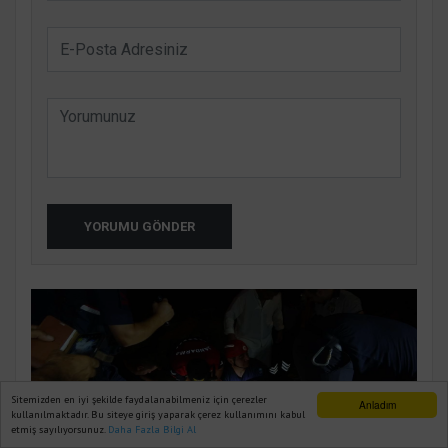
YORUMU GÖNDER
Sitemizden en iyi şekilde faydalanabilmeniz için çerezler
Anladım
kullanılmaktadır. Bu siteye giriş yaparak çerez kullanımını kabul
etmiş sayılıyorsunuz.
Daha Fazla Bilgi Al
Ana Sayfa
Web TV
Foto Galeri
Yazarlar