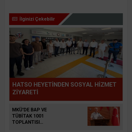
İlginizi Çekebilir
HATSO HEYETİNDEN SOSYAL HİZMET
ZİYARETİ
MKÜ'DE BAP VE
TÜBİTAK 1001
TOPLANTISI
DÜZENLENDİ