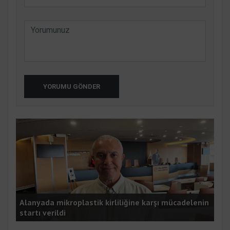
YORUMU GÖNDER
K
Alanyada mikroplastik kirliliğine karşı mücadelenin
startı verildi
Kyl