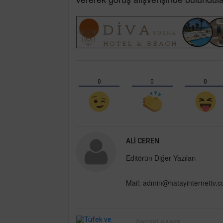
0
0
0
ALI CEREN
Editörün Diğer Yazıları
Mail:
admin@hatayinternettv.
ÖNCEKI HABER