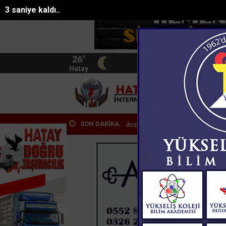
2 saniye kaldı..
26°
BIST
13.744
Hatay
HATA
SON DAKİKA:
sulsüz kesim yapan şahıslar...
Mersinde silahlı saldırı: 1 kişi hayatı