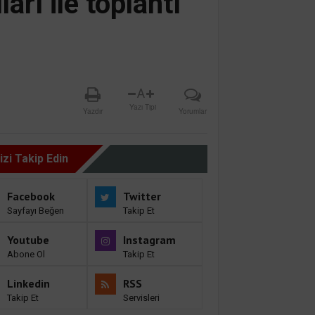
arı ile toplantı
A
Yazı Tipi
Yazdır
Yorumlar
izi Takip Edin
Facebook
Twitter
Sayfayı Beğen
Takip Et
Youtube
Instagram
Abone Ol
Takip Et
Linkedin
RSS
Takip Et
Servisleri