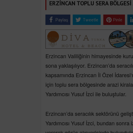
ERZİNCAN TOPLU SERA BÖLGESİ 
Paylaş
Tweetle
Pinle
Erzincan Valiliğinin himayesinde kur
sona yaklaşılıyor. Erzincan’da seracıl
kapsamında Erzincan İl Özel İdaresi‘n
için toplu sera bölgesinde arazi kira
Yardımcısı Yusuf İzci ile buluştular.
Erzincan’da seracılık sektörünü geliş
Yardımcısı Yusuf İzci, bundan sonra i
vererek görüş alışverişinde bulundula