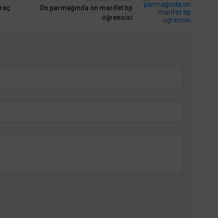
araç
On parmağında on marifet tıp
öğrencisi