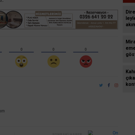
şid
Dir
leyl
akım
tele
Mir
eme
0
0
0
gös
bekl
Kah
çık
kont
com
SONRAKI HABER