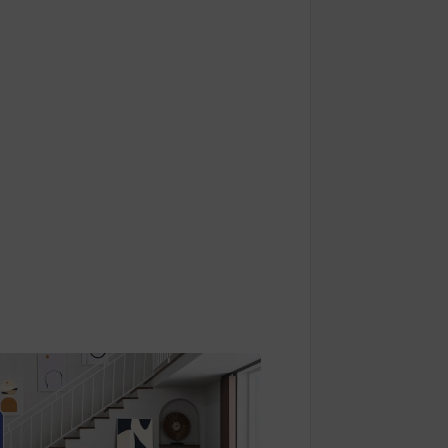
inde silahlı saldırı: 1 kişi hayatını kaybett
landı