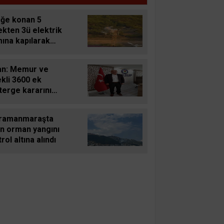
detle mücadele semineri verildi
eğe konan 5
ekten 3ü elektrik
ına kapılarak
f oldu
an: Memur ve
kli 3600 ek
terge kararını
iyor
ramanmaraşta
an orman yangını
rol altına alındı