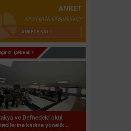
ANKET
Sitemizi Nasıl Buldunuz?
ANKETE KATIL
İlginizi Çekebilir
akya ve Defnedeki okul
recilerine kadına yönelik