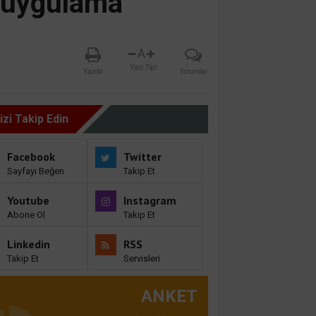
i uygulama
A
Yazı Tipi
Yazdır
Yorumlar
izi Takip Edin
Facebook
Twitter
Sayfayı Beğen
Takip Et
Youtube
Instagram
Abone Ol
Takip Et
Linkedin
RSS
Takip Et
Servisleri
ANKET