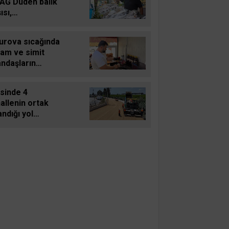
AĞ Düden balık
ısı,
kseverlerin
k noktası oldu
urova sıcağında
gam ve simit
andaşların
geçilmezi oldu
sinde 4
allenin ortak
andığı yol
lendi