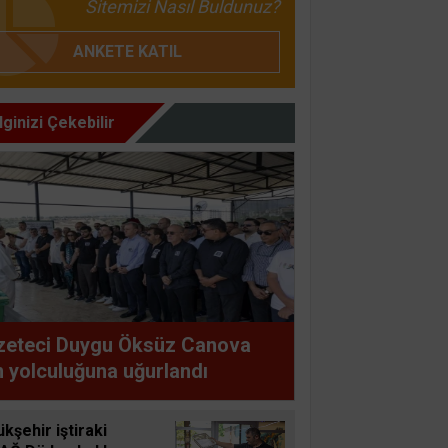
Sitemizi Nasıl Buldunuz?
ANKETE KATIL
İlginizi Çekebilir
zeteci Duygu Öksüz Canova
 yolculuğuna uğurlandı
kşehir iştiraki