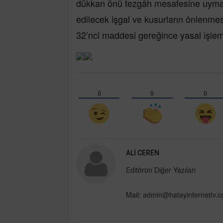
dükkan önü tezgâh mesafesine uymala
edilecek işgal ve kusurların önlenme
32’nci maddesi gereğince yasal işlem
0
0
0
ALI CEREN
Editörün Diğer Yazıları
Mail:
admin@hatayinternettv.