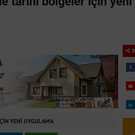
e tarihi bölgeler için yen
B
İÇİN YENİ UYGULAMA