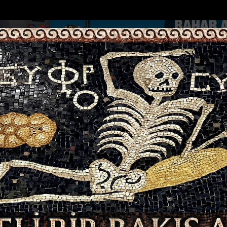
DOLAR
46.2686
EURO
53.5186
AL
Y
GÜNDEM
MAGAZİN
KADIN-YAŞAM
SPOR
SAĞLIK
Sİ
Yazarlar
Web TV
una u...
Hatay'da Tır Kazası: Sürücü Yaralandı
Kahramanmaraşta k