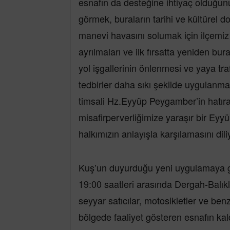
esnafın da desteğine ihtiyaç olduğun
görmek, buraların tarihi ve kültürel
manevi havasını solumak için ilçemiz
ayrılmaları ve ilk fırsatta yeniden bu
yol işgallerinin önlenmesi ve yaya tra
tedbirler daha sıkı şekilde uygulanma
timsali Hz.Eyyüp Peygamber’in hatıra
misafirperverliğimize yaraşır bir Eyyü
halkımızın anlayışla karşılamasını dil
Kuş’un duyurduğu yeni uygulamaya g
19:00 saatleri arasında Dergah-Balıklı
seyyar satıcılar, motosikletler ve benz
bölgede faaliyet gösteren esnafın ka