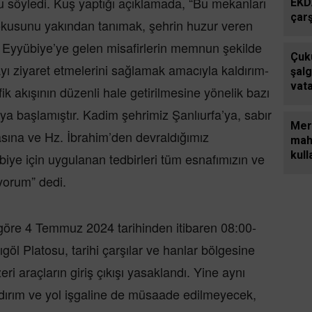
u söyledi. Kuş yaptığı açıklamada, “Bu mekanları
EKD
çarş
 dokusunu yakından tanımak, şehrin huzur veren
balı
 Eyyübiye’ye gelen misafirlerin memnun şekilde
uğra
Çuk
rayı ziyaret etmelerini sağlamak amacıyla kaldırım-
şal
vat
fik akışının düzenli hale getirilmesine yönelik bazı
vaz
ya başlamıştır. Kadim şehrimiz Şanlıurfa’ya, sabır
Mer
sına ve Hz. İbrahim’den devraldığımız
mah
kull
biye için uygulanan tedbirleri tüm esnafımızın ve
yeni
iyorum” dedi.
öre 4 Temmuz 2024 tarihinden itibaren 08:00-
göl Platosu, tarihi çarşılar ve hanlar bölgesine
eri araçların giriş çıkışı yasaklandı. Yine aynı
ldırım ve yol işgaline de müsaade edilmeyecek,