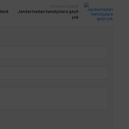
SONRAKI HABER
akurk
Jandarmadan hanutçulara geçit
yok