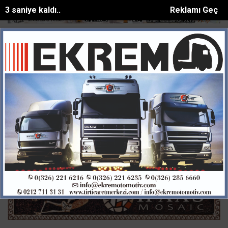
2 saniye kaldı..
Reklamı Geç
akla atan otomobil palmiye ağacına çarptı: 1...
Göçükte hayatını kaybe
SON DAKİKA:
Ana Sayfa
GÜNDEM