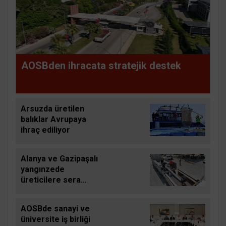
AOSBden ihracata stratejik destek
Arsuzda üretilen
balıklar Avrupaya
ihraç ediliyor
Alanya ve Gazipaşalı
yangınzede
üreticilere sera
naylonu desteği
AOSBde sanayi ve
üniversite iş birliği