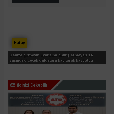
Hatay
Denize girmeyin uyarısına aldırış etmeyen 14
Tak
yaşındaki çocuk dalgalara kapılarak kayboldu
yar
İlginizi Çekebilir