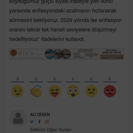
koyduğumuz güçlü siyasi iradeyle yılın ikinci
yarısında enflasyondaki azalmanın hızlanarak
sürmesini bekliyoruz. 2026 yılında ise enflasyon
oranını tekrar tek haneli seviyelere düşürmeyi
hedefliyoruz” ifadelerini kullandı.
0
0
0
0
0
0
ALI CEREN
Editörün Diğer Yazıları