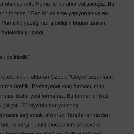
ar olan süreçte Puma ile beraber çalışacağız. Bu
lerin forması.” Ben bir ekleme yapıyorum ve en
 Puma ile yaptığımız iş birliğini bugün tanıtımı
ifadelerini kullandı.
k belirledik”
üreteceklerini aktaran Özbek, “Geçen sezonların
 forma ürettik. Profesyonel maç forması, maç
forması bizim yeni formamız. Bu formanın fiyatı
alıştık. Türkiye’nin her yerindeki
laşmasını sağlamak istiyoruz. Taraftarlarımızdan
 ürünlere karşı hukuki mücadelemize devam
taraftarlarımıza düşüyor. Orijinal ürünleri