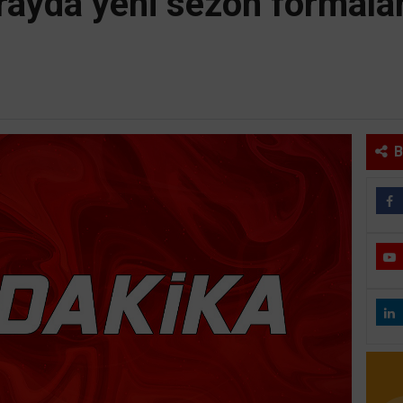
ayda yeni sezon formaları
B