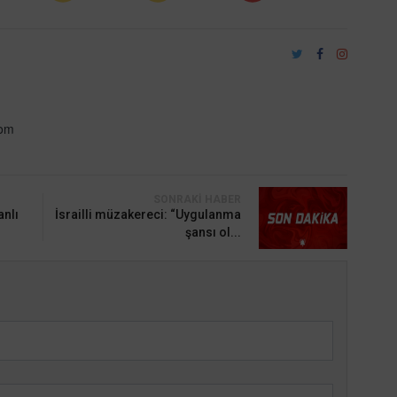
com
SONRAKI HABER
anlı
İsrailli müzakereci: “Uygulanma
şansı ol...