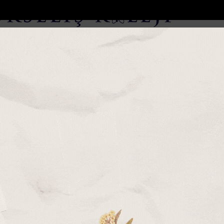
DOLAR
46.2686
EURO
53.5186
AL
Y
GÜNDEM
MAGAZİN
KADIN-YAŞAM
SPOR
SAĞLIK
Sİ
Yazarlar
Web TV
ürüyor
Manavgat Belediyesinden yaylalara kütüphane d...
Mersinde