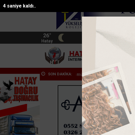
2 saniye kaldı..
26°
BIST
13.744
Hatay
HATA
SON DAKİKA:
k kirliliğine karşı mücad...
Pasajda ölü bulunan Eyüp Can davası s