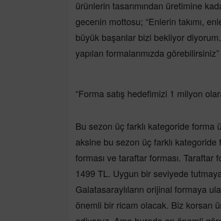
ürünlerin tasarımından üretimine kad
gecenin mottosu; “Enlerin takımı, en
büyük başarılar bizi bekliyor diyorum.
yapılan formalarımızda görebilirsiniz” 
“Forma satış hedefimizi 1 milyon olara
Bu sezon üç farklı kategoride forma 
aksine bu sezon üç farklı kategoride
forması ve taraftar forması. Taraftar 
1499 TL. Uygun bir seviyede tutmaya ç
Galatasaraylıların orijinal formaya u
önemli bir ricam olacak. Biz korsan
ediyoruz. Ama burada en önemli görev 