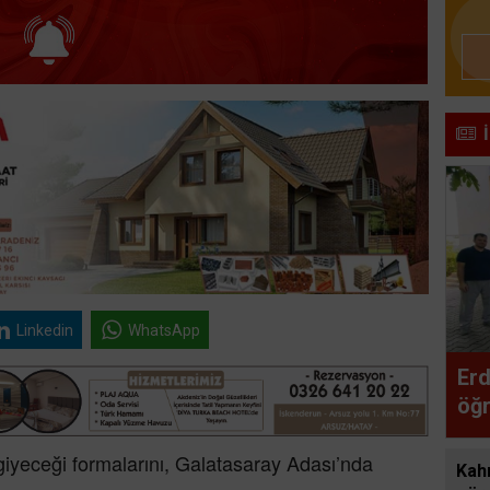
Linkedin
WhatsApp
Erd
öğr
bul
yeceği formalarını, Galatasaray Adası’nda
Kah