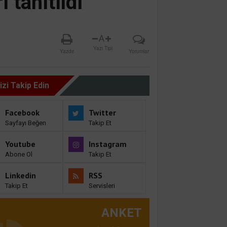
 tanıtıldı
A
Yazı Tipi
Yazdır
Yorumlar
izi Takip Edin
Facebook
Twitter
Sayfayı Beğen
Takip Et
Youtube
Instagram
Abone Ol
Takip Et
Linkedin
RSS
Takip Et
Servisleri
ANKET