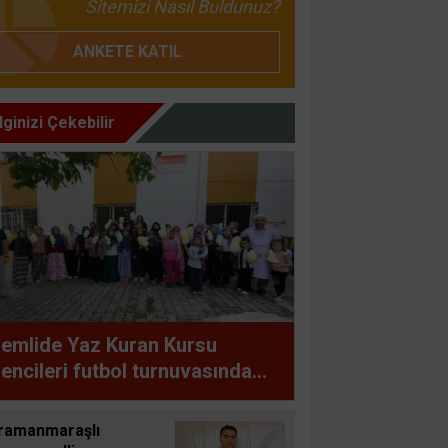
Sitemizi Nasıl Buldunuz?
ANKETE KATIL
İlginizi Çekebilir
emlide Yaz Kuran Kursu
encileri futbol turnuvasında
uştu
ramanmaraşlı