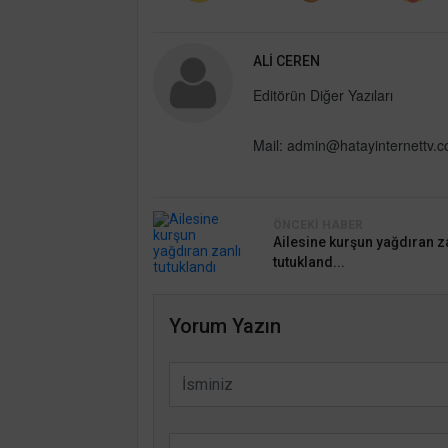
ALI CEREN
Editörün Diğer Yazıları
Mail:
admin@hatayinternettv.
ÖNCEKI HABER
Ailesine kurşun yağdıran z
tutukland...
Yorum Yazın