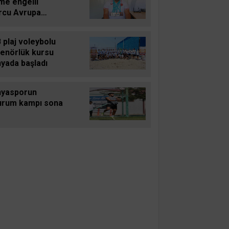
me engelli
rcu Avrupa
piyonasından 4
alyayla döndü
 plaj voleybolu
renörlük kursu
yada başladı
nyasporun
urum kampı sona