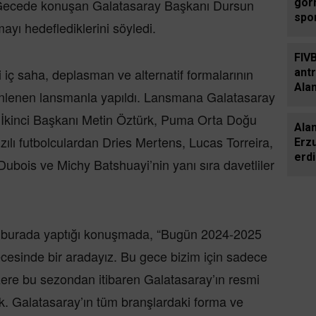
gör
. Gecede konuşan Galatasaray Başkanı Dursun
spo
yı hedeflediklerini söyledi.
Şam
mad
FIVB
 iç saha, deplasman ve alternatif formalarının
ant
Alan
enlenen lansmanla yapıldı. Lansmana Galatasaray
İkinci Başkanı Metin Öztürk, Puma Orta Doğu
Ala
ılı futbolculardan Dries Mertens, Lucas Torreira,
Erz
erdi
bois ve Michy Batshuayi’nin yanı sıra davetliler
 burada yaptığı konuşmada, “Bugün 2024-2025
ecesinde bir aradayız. Bu gece bizim için sadece
üzere bu sezondan itibaren Galatasaray’ın resmi
 Galatasaray’ın tüm branşlardaki forma ve