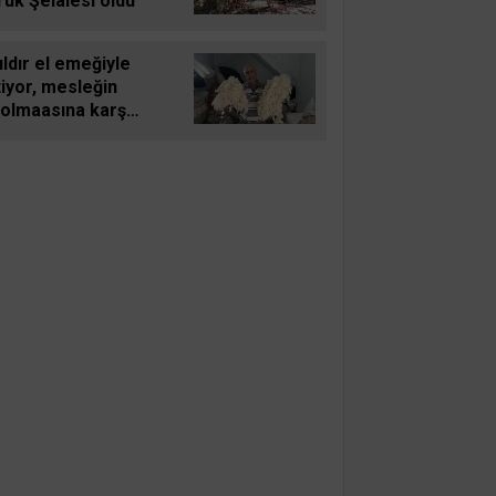
uk Şelalesi oldu
ıldır el emeğiyle
iyor, mesleğin
 olmaasına karşı
niyor