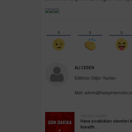
0
0
0
ALI CEREN
Editörün Diğer Yazıları
Mail:
admin@hatayinternettv.
ÖNCEKI HABER
Hava sıcaklıkları develeri b
bunalttı...