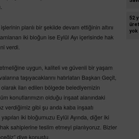
Savr
.
52 y
üret
erinin planlı bir şekilde devam ettiğinin altını
yok
mlanan iki bloğun ise Eylül Ayı içerisinde hak
dire
ni verdi.
meliğine uygun, kaliteli ve güvenli bir yaşam
valarına taşıyacaklarını hatırlatan Başkan Geçit,
 olarak ilan edilen bölgede belediyemizin
m konutlarımızın olduğu inşaat alanındaki
Söz verdiğimiz gibi şu anda kaba inşaatı
yapılan iki bloğumuzu Eylül Ayında, diğer iki
hak sahiplerine teslim etmeyi planlıyoruz. Bizler
ceğiz” diye konuştu.