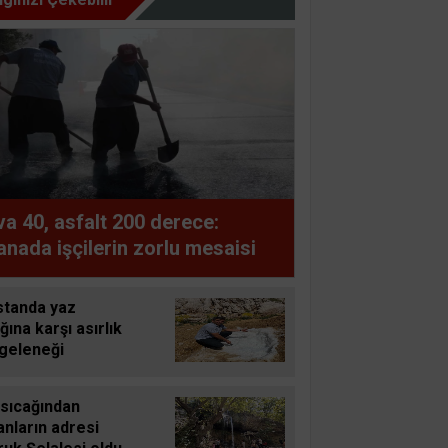
a 40, asfalt 200 derece:
nada işçilerin zorlu mesaisi
standa yaz
ğına karşı asırlık
 geleneği
 sıcağından
nların adresi