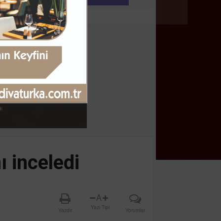
 inceledi
A
Yazı Tipi
Yazdır
Yorumlar