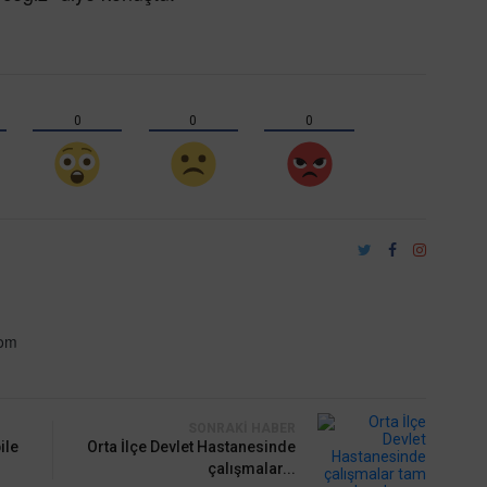
0
0
0
com
SONRAKI HABER
ile
Orta İlçe Devlet Hastanesinde
çalışmalar...