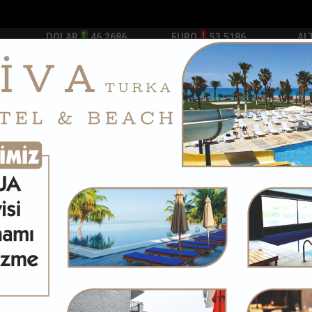
DOLAR
46.2686
EURO
53.5186
AL
Y
GÜNDEM
MAGAZİN
KADIN-YAŞAM
SPOR
SAĞLIK
Sİ
Yazarlar
Web TV
...
5 yıldır birlikte yaşadığı sevgilisinin şidde...
Arsuzda üretilen b