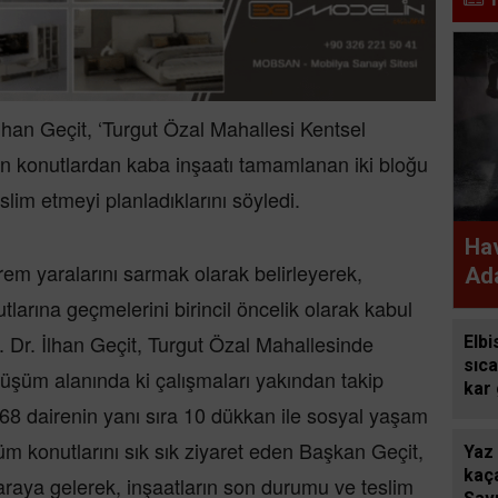
İlhan Geçit, ‘Turgut Özal Mahallesi Kentsel
 konutlardan kaba inşaatı tamamlanan iki bloğu
slim etmeyi planladıklarını söyledi.
Hav
eprem yaralarını sarmak olarak belirleyerek,
Ada
larına geçmelerini birincil öncelik olarak kabul
. Dr. İlhan Geçit, Turgut Özal Mahallesinde
Elbi
sıca
üşüm alanında ki çalışmaları yakından takip
kar
8 dairenin yanı sıra 10 dükkan ile sosyal yaşam
üm konutlarını sık sık ziyaret eden Başkan Geçit,
Yaz
kaça
 araya gelerek, inşaatların son durumu ve teslim