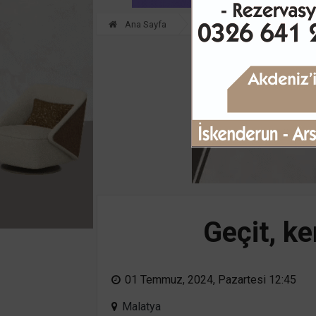
Ana Sayfa
GÜNDEM
Geçit, k
01 Temmuz, 2024, Pazartesi 12:45
Malatya