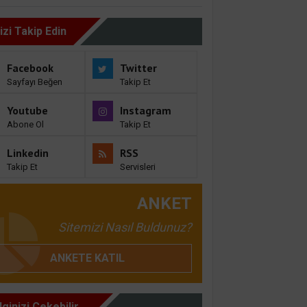
izi Takip Edin
Facebook
Twitter
Sayfayı Beğen
Takip Et
Youtube
Instagram
Abone Ol
Takip Et
Linkedin
RSS
Takip Et
Servisleri
ANKET
Sitemizi Nasıl Buldunuz?
ANKETE KATIL
İlginizi Çekebilir