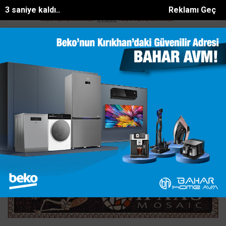
2 saniye kaldı..
Reklamı Geç
ajda ölü bulunan Eyüp Can davası sürüyor
Manavgat Belediyesinden
SON DAKİKA:
Ana Sayfa
TEKNOLOJİ