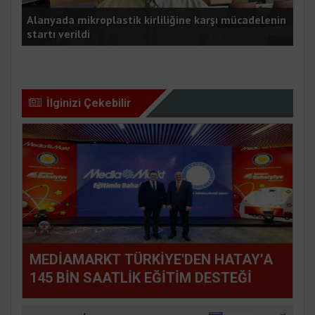
Alanyada mikroplastik kirliliğine karşı mücadelenin
startı verildi
Kyl
İlginizi Çekebilir
MEDİAMARKT TÜRKİYE'DEN HATAY’A
145 BİN SAATLİK EĞİTİM DESTEĞİ