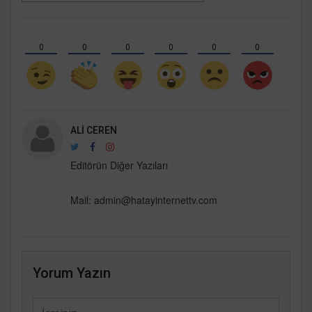
0
0
0
0
0
0
ALI CEREN
Editörün Diğer Yazıları
Mail:
admin@hatayinternettv.com
Yorum Yazın