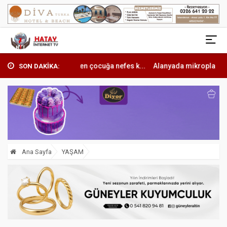
şen çocuğa nefes k...
Alanyada mikroplastik kirliliğine karşı mücad..
SON DAKİKA:
Ana Sayfa
YAŞAM