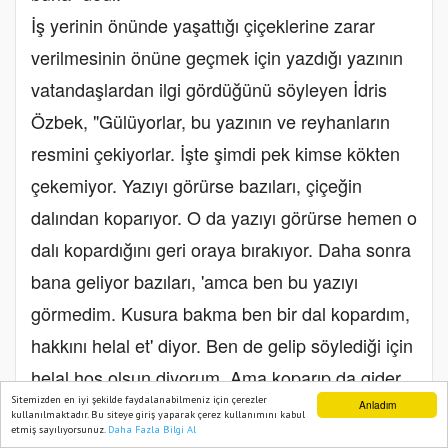
İş yerinin önünde yaşattığı çiçeklerine zarar
verilmesinin önüne geçmek için yazdığı yazının
vatandaşlardan ilgi gördüğünü söyleyen İdris
Özbek, "Gülüyorlar, bu yazının ve reyhanların
resmini çekiyorlar. İşte şimdi pek kimse kökten
çekemiyor. Yazıyı görürse bazıları, çiçeğin
dalından koparıyor. O da yazıyı görürse hemen o
dalı kopardığını geri oraya bırakıyor. Daha sonra
bana geliyor bazıları, 'amca ben bu yazıyı
görmedim. Kusura bakma ben bir dal kopardım,
hakkını helal et' diyor. Ben de gelip söylediği için
helal hoş olsun diyorum. Ama koparıp da gider
Sitemizden en iyi şekilde faydalanabilmeniz için çerezler
de eli kopsun, kolu kopsun diyorum. Şimdi ise
Anladım
kullanılmaktadır. Bu siteye giriş yaparak çerez kullanımını kabul
etmiş sayılıyorsunuz.
Daha Fazla Bilgi Al
Ana Sayfa
Web TV
Foto Galeri
Yazarlar
bu yazıyı yazdırmışım. Amca diyorlar dükkanın