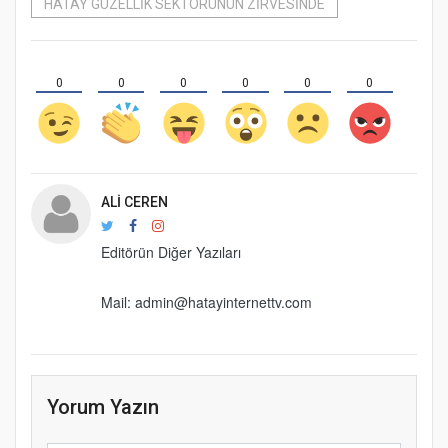
HATAY GÜZELLİK SEKTÖRÜNÜN ZİRVESİNDE
0
0
0
0
0
0
ALI CEREN
Editörün Diğer Yazıları
Mail:
admin@hatayinternettv.com
Yorum Yazın