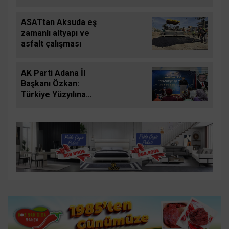
gayretle hizmet
edeceğiz
ASATtan Aksuda eş
zamanlı altyapı ve
asfalt çalışması
AK Parti Adana İl
Başkanı Özkan:
Türkiye Yüzyılına
güçlü teşkilatımızla
yürüyoruz