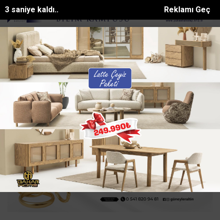
1 saniye kaldı..
Reklamı Geç
ı kaybeden işçinin cenazesi ad...
Fekede Cömert Özen sahada Her 
SON DAKİKA:
Ana Sayfa
GÜNDEM