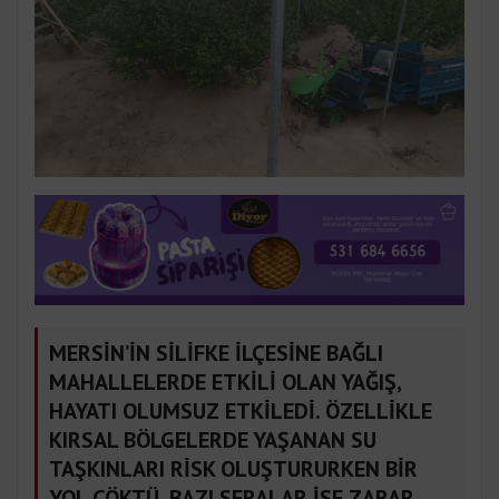
MERSİN’İN SİLİFKE İLÇESİNE BAĞLI
MAHALLELERDE ETKİLİ OLAN YAĞIŞ,
HAYATI OLUMSUZ ETKİLEDİ. ÖZELLİKLE
KIRSAL BÖLGELERDE YAŞANAN SU
TAŞKINLARI RİSK OLUŞTURURKEN BİR
YOL ÇÖKTÜ, BAZI SERALAR İSE ZARAR