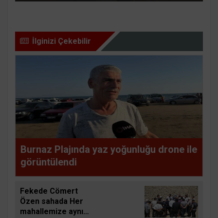
İlginizi Çekebilir
Burnaz Plajında yaz yoğunluğu drone ile
görüntülendi
Fekede Cömert
Özen sahada Her
mahallemize aynı