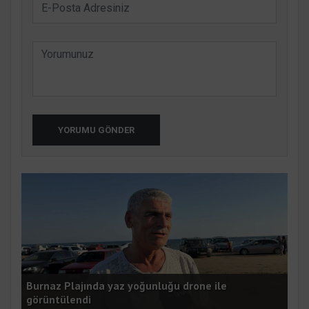
YORUMU GÖNDER
i:
Burnaz Plajında yaz yoğunluğu drone ile
Göç
görüntülendi
tıp