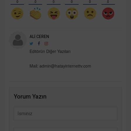
0
0
0
0
0
0
ALI CEREN
Editörün Diğer Yazıları
Mail:
admin@hatayinternettv.com
Yorum Yazın