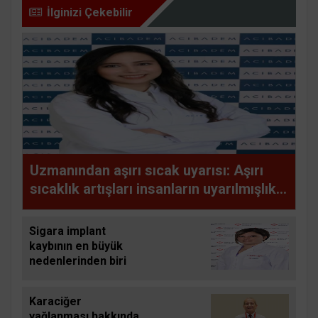
İlginizi Çekebilir
Uzmanından aşırı sıcak uyarısı: Aşırı
sıcaklık artışları insanların uyarılmışlık
düzeyini artırıyor
Sigara implant
kaybının en büyük
nedenlerinden biri
Karaciğer
yağlanması hakkında