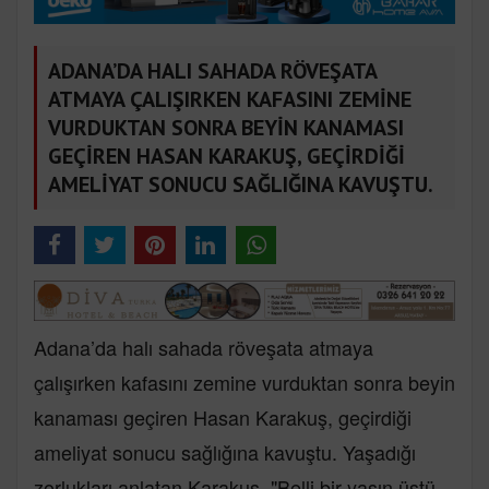
ADANA’DA HALI SAHADA RÖVEŞATA
ATMAYA ÇALIŞIRKEN KAFASINI ZEMİNE
VURDUKTAN SONRA BEYİN KANAMASI
GEÇİREN HASAN KARAKUŞ, GEÇİRDİĞİ
AMELİYAT SONUCU SAĞLIĞINA KAVUŞTU.
Adana’da halı sahada röveşata atmaya
çalışırken kafasını zemine vurduktan sonra beyin
kanaması geçiren Hasan Karakuş, geçirdiği
ameliyat sonucu sağlığına kavuştu. Yaşadığı
zorlukları anlatan Karakuş, "Belli bir yaşın üstü