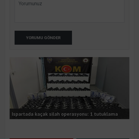
YORUMU GÖNDER
Gaz
ı
Ispartada kaçak silah operasyonu: 1 tutuklama
Mem