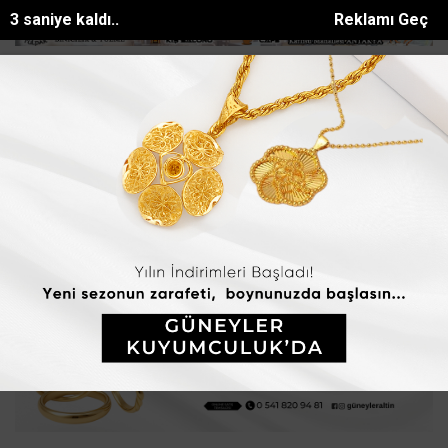
1 saniye kaldı..
Reklamı Geç
Hastanesinde Çalışan Memnuniy...
18 madencinin öldüğü olayın fira
SON DAKİKA:
Ana Sayfa
SAĞLIK