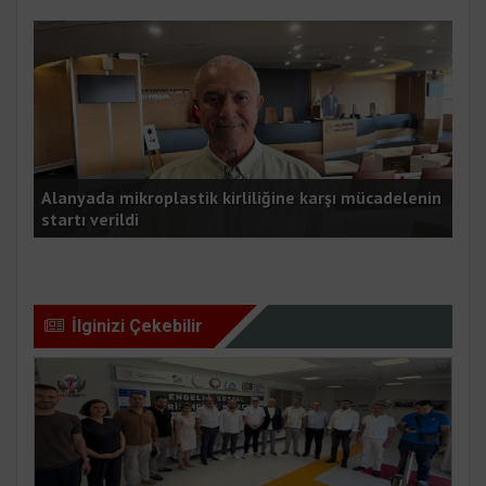
K
Alanyada mikroplastik kirliliğine karşı mücadelenin
startı verildi
Kyl
İlginizi Çekebilir