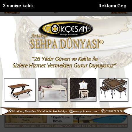
1 saniye kaldı..
Reklamı Geç
ulunan Eyüp Can davası sürüyor
Manavgat Belediyesinden yaylalara
SON DAKİKA:
Ana Sayfa
HATAY