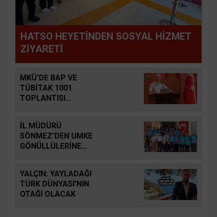
HATSO HEYETİNDEN SOSYAL HİZMET
ZİYARETİ
MKÜ'DE BAP VE
TÜBİTAK 1001
TOPLANTISI
DÜZENLENDİ
İL MÜDÜRÜ
SÖNMEZ'DEN UMKE
GÖNÜLLÜLERİNE
ZİYARET
YALÇIN: YAYLADAĞI
TÜRK DÜNYASI'NIN
OTAĞI OLACAK