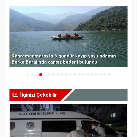
Kahramanmaraşta 6 gündür kayıp yaşlı adamın
Fil
Berke Barajında cansız bedeni bulundu
kar
İlginizi Çekebilir