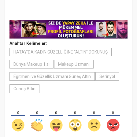
Anahtar Kelimeler:
HATAY’DA KADIN GÜZELLİĞİNE “ALTIN” DOKUNUŞ
Dünya Makeup 1.si
Makeup Uzmanı
Eğitmeni ve Güzellik Uzmanı Güneş Altın
Serinyol
Güneş Altın
0
0
0
0
0
0