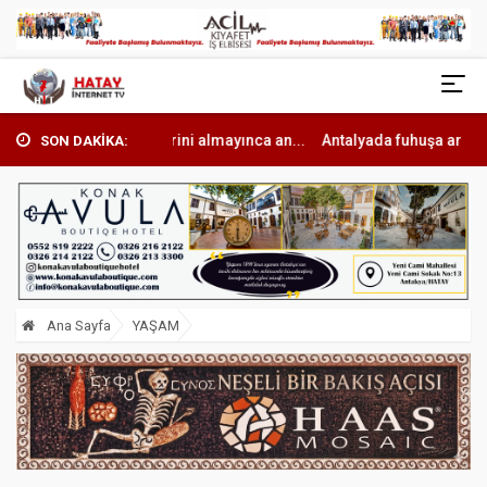
rini almayınca an...
Antalyada fuhuşa aracılık operasyonunda 7 tut..
SON DAKİKA:
Ana Sayfa
YAŞAM