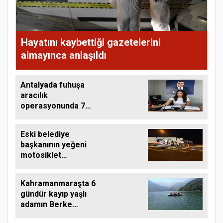
Hayatını kaybettiği gazetelerini
almayınca anlaşıldı
Antalyada fuhuşa
aracılık
operasyonunda 7
tutuklama
Eski belediye
başkanının yeğeni
motosiklet
kazasında hayatını
kaybetti
Kahramanmaraşta 6
gündür kayıp yaşlı
adamın Berke
Barajında cansız