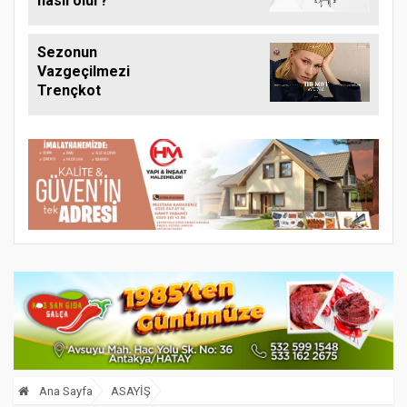
nasıl olur?
Sezonun
Vazgeçilmezi
Trençkot
Ana Sayfa
ASAYİŞ