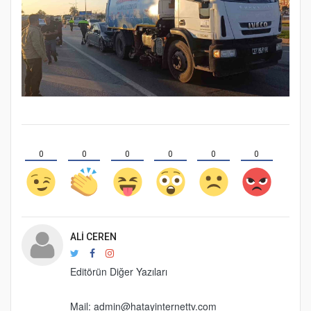
0
0
0
0
0
0
ALI CEREN
Editörün Diğer Yazıları
Mail: admin@hatayinternettv.com