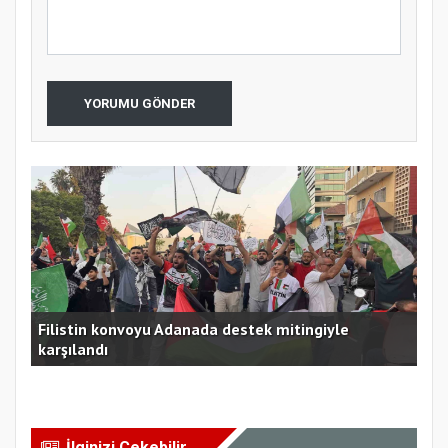
YORUMU GÖNDER
Filistin konvoyu Adanada destek mitingiyle
karşılandı
Kah
İlginizi Çekebilir