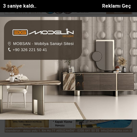
2 saniye kaldı..
Reklamı Geç
TE HATAYLI GENÇ AĞIR YARALANDI
Gazeteci Duygu Öksüz Canova so
SON DAKİKA:
Ana Sayfa
HATAY