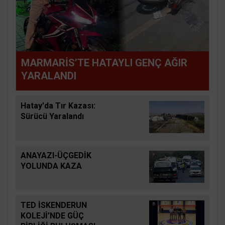
MARMARİS’TE HATAYLI GENÇ AĞIR
YARALANDI
Hatay'da Tır Kazası:
Sürücü Yaralandı
ANAYAZI-ÜÇGEDİK
YOLUNDA KAZA
TED İSKENDERUN
KOLEJİ’NDE GÜÇ