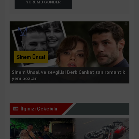
YORUMU GÖNDER
Sinem Ünsal
Sinem Ünsal ve sevgilisi Berk Cankat'tan romantik
Amb
yeni pozlar
yar
İlginizi Çekebilir