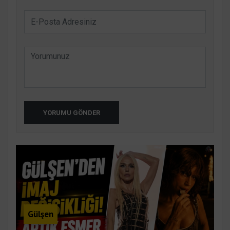
YORUMU GÖNDER
Gülşen
ak
HA