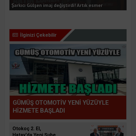
Şarkıcı Gülşen imaj değiştirdi! Artık esmer
HA
İlginizi Çekebilir
GÜMÜŞ OTOMOTİV YENİ YÜZÜYLE
HİZMETE BAŞLADI
Otokoç 2. El,
Hatay'da Yeni Şube