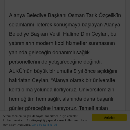
Alanya Belediye Başkanı Osman Tarık Özçelik’in
selamlarını ileterek konuşmaya başlayan Alanya
Belediye Başkan Vekili Halime Dim Ceylan, bu
yatırımların modern tıbbi hizmetler sunmasının
yanında geleceğin donanımlı sağlık
personellerini de yetiştireceğine değindi.
ALKÜ’nün büyük bir umutla 9 yıl önce açıldığını
hatırlatan Ceylan, “Alanya olarak bir üniversite
kenti olma yolunda ilerliyoruz. Üniversitemizin
hem eğitim hem sağlık alanında daha başarılı
günler göreceğine inanıyoruz. Temeli atılan
Ortak Derslikler Binamızın hayırlı olmasını
Sitemizden en iyi şekilde faydalanabilmeniz için çerezler
Anladım
kullanılmaktadır. Bu siteye giriş yaparak çerez kullanımını kabul
diliyorum.” dedi.
etmiş sayılıyorsunuz.
Daha Fazla Bilgi Al
Ana Sayfa
Web TV
Foto Galeri
Yazarlar