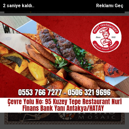
0 saniye kaldı..
Reklamı Geç
nize ulaşmaya çalışan...
Mersinde tırın çarptığı araç metrelerce sür
SON DAKİKA:
Ana Sayfa
OTOMOBİL