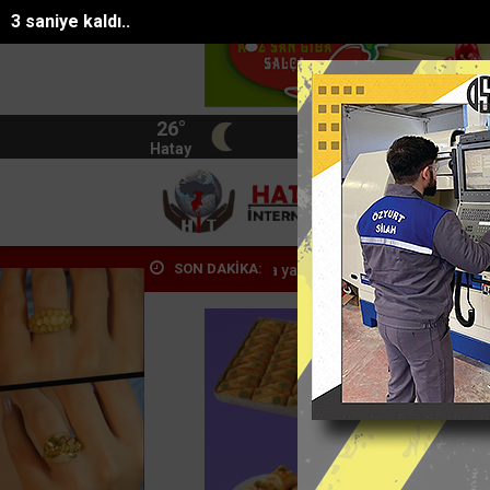
1 saniye kaldı..
26°
BIST
13.744
Hatay
HATA
SON DAKİKA:
tılar
Apartmanda yangın paniği: 5 kişi dumandan etk...
Seyir halin