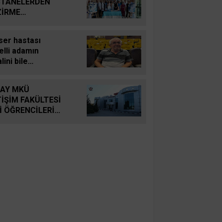
TANELERDEN
İRME
ERBERLİĞİ
ser hastası
elli adamın
lini bile
amadığı evine
uşunca döktüğü
AY MKÜ
yaşı
TİŞİM FAKÜLTESİ
ulandırdı
İ ÖĞRENCİLERİNİ
LİYOR