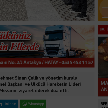
Mehmet Sinan Çelik ve yönetim kurulu
MA
el Başkanı ve Ülkücü Hareketin Lideri
AN
Mezarını ziyaret ederek dua etti.
YA
BEB
Linkedin
WhatsApp