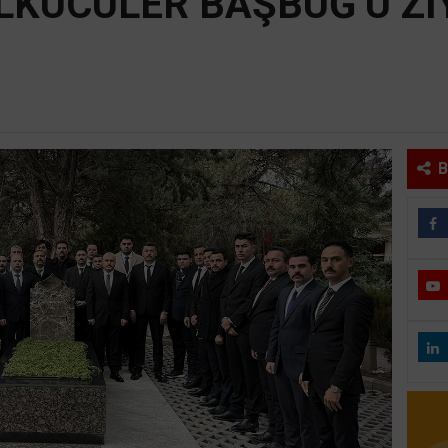
LKÜCÜLER BAŞBUĞ’U Zİ
B