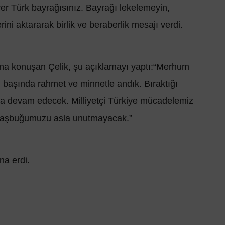
rer Türk bayrağısınız. Bayrağı lekelemeyin,
rini aktararak birlik ve beraberlik mesajı verdi.
dına konuşan Çelik, şu açıklamayı yaptı:“Merhum
 başında rahmet ve minnetle andık. Bıraktığı
ya devam edecek. Milliyetçi Türkiye mücadelemiz
, Başbuğumuzu asla unutmayacak.”
na erdi.