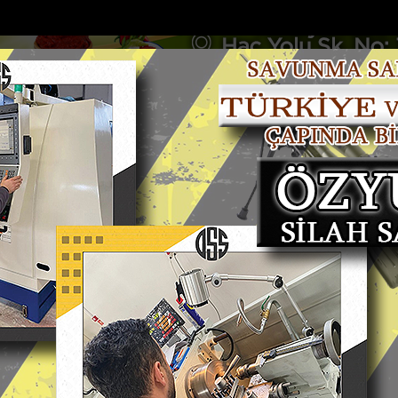
DOLAR
46.2686
EURO
53.5186
AL
Y
GÜNDEM
MAGAZİN
KADIN-YAŞAM
SPOR
SAĞLIK
Sİ
Yazarlar
Web TV
deyken aniden alev alan otomobilde...
Bakan Kurumun katılımıyla Ha