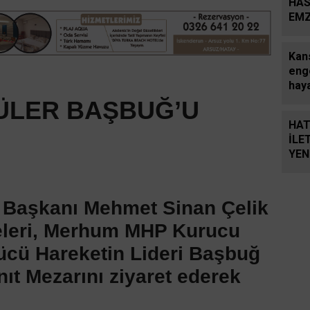
HAS
EMZ
SEF
Kan
eng
haya
kur
ÜLER BAŞBUĞ’U
kav
HAT
göz
İLE
duyg
YEN
BEK
l Başkanı Mehmet Sinan Çelik
eleri, Merhum MHP Kurucu
ücü Hareketin Lideri Başbuğ
ıt Mezarını ziyaret ederek