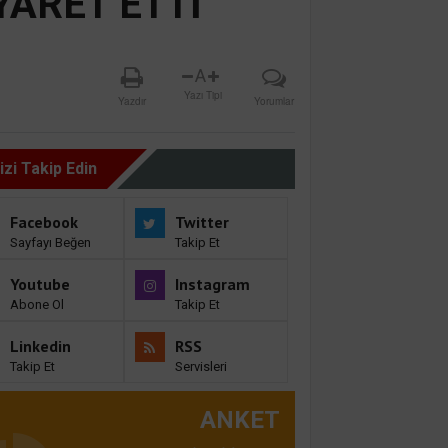
YARET ETTİ
A
Yazı Tipi
Yazdır
Yorumlar
izi Takip Edin
Facebook
Twitter
Sayfayı Beğen
Takip Et
Youtube
Instagram
Abone Ol
Takip Et
Linkedin
RSS
Takip Et
Servisleri
ANKET