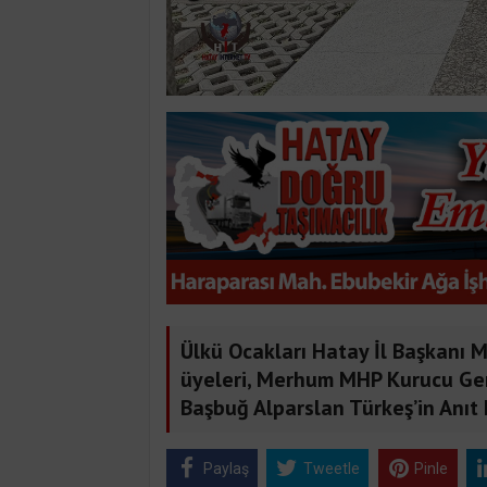
Ülkü Ocakları Hatay İl Başkanı 
üyeleri, Merhum MHP Kurucu Gen
Başbuğ Alparslan Türkeş’in Anıt 
Paylaş
Tweetle
Pinle