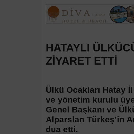
HATAYLI ÜLKÜC
ZİYARET ETTİ
Ülkü Ocakları Hatay İ
ve yönetim kurulu üy
Genel Başkanı ve Ülk
Alparslan Türkeş’in An
dua etti.