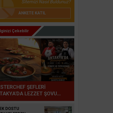
Sitemizi Nasıl Buldunuz?
ANKETE KATIL
İlginizi Çekebilir
STERCHEF ŞEFLERİ
TAKYA'DA LEZZET ŞOVU
PTI
EK DOSTU