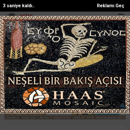
1 saniye kaldı..
Reklamı Geç
obil çarpıştı: 3ü sağlık çal...
MARMARİS’TE HATAYLI GENÇ AĞIR Y
SON DAKİKA:
Ana Sayfa
GÜNDEM