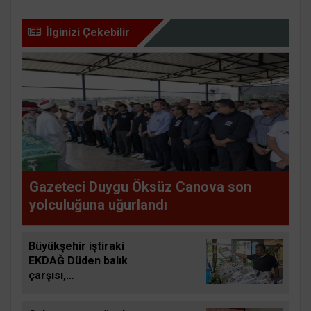
İlginizi Çekebilir
Gazeteci Duygu Öksüz Canova son
yolculuğuna uğurlandı
Büyükşehir iştiraki
EKDAĞ Düden balık
çarşısı,
balıkseverlerin
uğrak noktası oldu