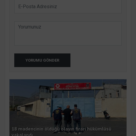
YORUMU GÖNDER
18 madencinin öldüğü olayın firari hükümlüsü
EK
yakalandı
Erz