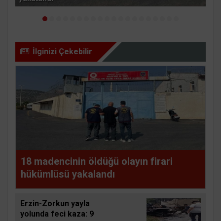
İlginizi Çekebilir
18 madencinin öldüğü olayın firari
hükümlüsü yakalandı
Erzin-Zorkun yayla
yolunda feci kaza: 9