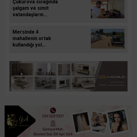
Çukurova sıcağında
şalgam ve simit
vatandaşların
vazgeçilmezi oldu
Mersinde 4
mahallenin ortak
kullandığı yol
yenilendi