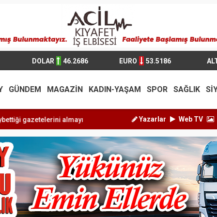
DOLAR
46.2686
EURO
53.5186
AL
Y
GÜNDEM
MAGAZİN
KADIN-YAŞAM
SPOR
SAĞLIK
Sİ
Yazarlar
Web TV
 almayınca an...
Antalyada fuhuşa aracılık operasyonunda 7 tut...
E