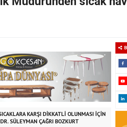
lık Müdüründen sıcak hav
B
SICAKLARA KARŞI DİKKATLİ OLUNMASI İÇİN
 DR. SÜLEYMAN ÇAĞRI BOZKURT