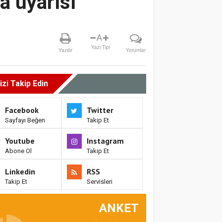
a uyarısı
A
Yazı Tipi
Yazdır
Yorumlar
izi Takip Edin
Facebook
Twitter
Sayfayı Beğen
Takip Et
Youtube
Instagram
Abone Ol
Takip Et
Linkedin
RSS
Takip Et
Servisleri
ANKET