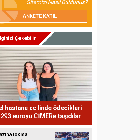
Sitemizi Nasıl Buldunuz?
ANKETE KATIL
İlginizi Çekebilir
l hastane acilinde ödedikleri
 293 euroyu CİMERe taşıdılar
azına lokma