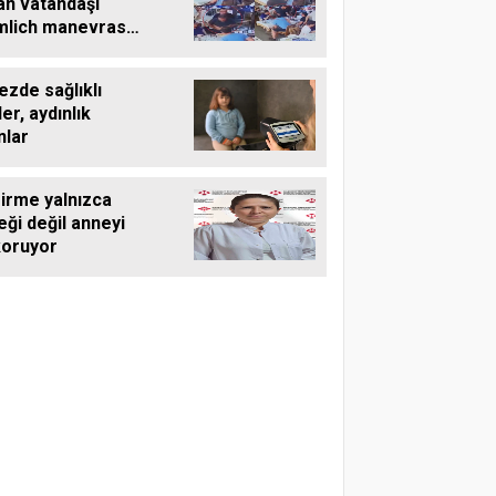
an vatandaşı
mlich manevrası
ardı
zde sağlıklı
er, aydınlık
nlar
irme yalnızca
ği değil anneyi
koruyor