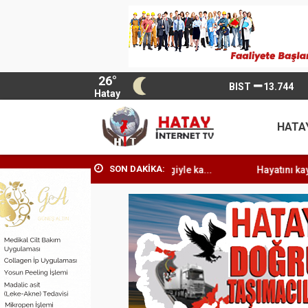
26°
BIST
13.744
Hatay
HATA
SON DAKİKA:
Hayatını kaybettiği gazetelerini