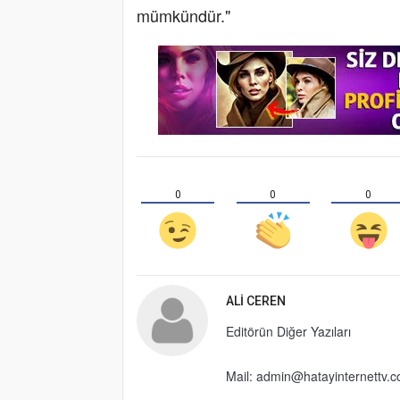
mümkündür."
0
0
0
ALI CEREN
Editörün Diğer Yazıları
Mail:
admin@hatayinternettv.