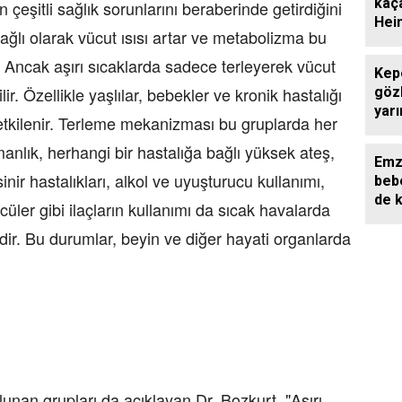
kaç
 çeşitli sağlık sorunlarını beraberinde getirdiğini
Hei
bağlı olarak vücut ısısı artar ve metabolizma bu
kurt
Ancak aşırı sıcaklarda sadece terleyerek vücut
Kepe
. Özellikle yaşlılar, bebekler ve kronik hastalığı
gözl
yarı
etkilenir. Terleme mekanizması bu gruplarda her
manlık, herhangi bir hastalığa bağlı yüksek ateş,
Emz
 sinir hastalıkları, alkol ve uyuşturucu kullanımı,
bebe
de 
üler gibi ilaçların kullanımı da sıcak havalarda
ndir. Bu durumlar, beyin ve diğer hayati organlarda
ulunan grupları da açıklayan Dr. Bozkurt, "Aşırı