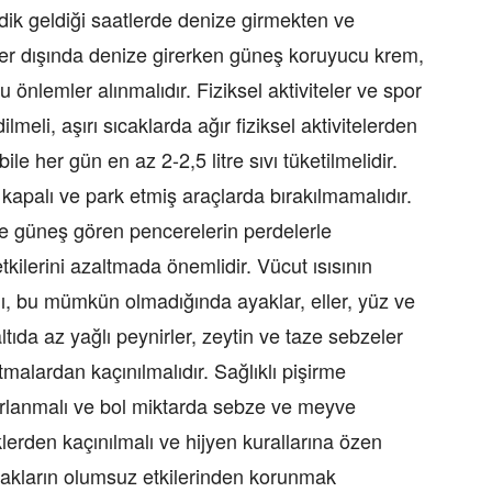
dik geldiği saatlerde denize girmekten ve
ler dışında denize girerken güneş koruyucu krem,
önlemler alınmalıdır. Fiziksel aktiviteler ve spor
lmeli, aşırı sıcaklarda ağır fiziksel aktivitelerden
ile her gün en az 2-2,5 litre sıvı tüketilmelidir.
kapalı ve park etmiş araçlarda bırakılmamalıdır.
 ve güneş gören pencerelerin perdelerle
kilerini azaltmada önemlidir. Vücut ısısının
lı, bu mümkün olmadığında ayaklar, eller, yüz ve
ltıda az yağlı peynirler, zeytin ve taze sebzeler
rtmalardan kaçınılmalıdır. Sağlıklı pişirme
ırlanmalı ve bol miktarda sebze ve meyve
eklerden kaçınılmalı ve hijyen kurallarına özen
sıcakların olumsuz etkilerinden korunmak