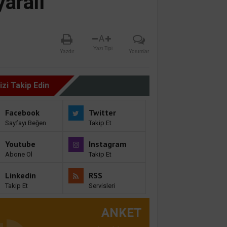
yaralı
A
Yazı Tipi
Yazdır
Yorumlar
izi Takip Edin
Facebook
Twitter
Sayfayı Beğen
Takip Et
Youtube
Instagram
Abone Ol
Takip Et
Linkedin
RSS
Takip Et
Servisleri
ANKET