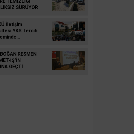
RE TEMİZLİĞİ
LIKSIZ SÜRÜYOR
Ü İletişim
ültesi YKS Tercih
eminde
larını Bekliyor
BOĞAN RESMEN
MET-İŞ'İN
INA GEÇTİ