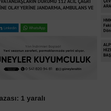
N VATANDAŞLARIN DURUMU 112 ACİL ÇAĞRI
ÇEV
ARA
RİNE OLAY YERİNE JANDARMA, AMBULANS VE
HMK
Fak
Linkedin
WhatsApp
Dön
Aday
ALP
HİZ
BAŞ
azası: 1 yaralı