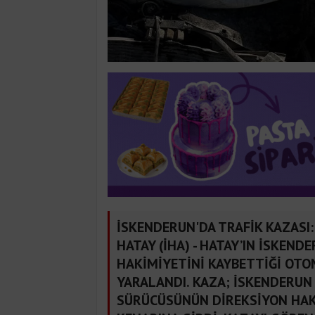
İSKENDERUN'DA TRAFİK KAZASI:
HATAY (İHA) - HATAY’IN İSKEN
HAKİMİYETİNİ KAYBETTİĞİ OTOM
YARALANDI. KAZA; İSKENDERUN
SÜRÜCÜSÜNÜN DİREKSİYON HAK