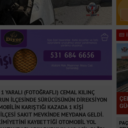
 1 YARALI (FOTOĞRAFLI) CEMAL KILINÇ
ÇE
DERUN İLÇESİNDE SÜRÜCÜSÜNÜN DİREKSİYON
GÜ
OBİLİN KARIŞTIĞI KAZADA 1 KİŞİ
 İLÇESİ SAKIT MEVKİNDE MEYDANA GELDİ.
İMİYETİNİ KAYBETTİĞİ OTOMOBİL YOL
PAÇ