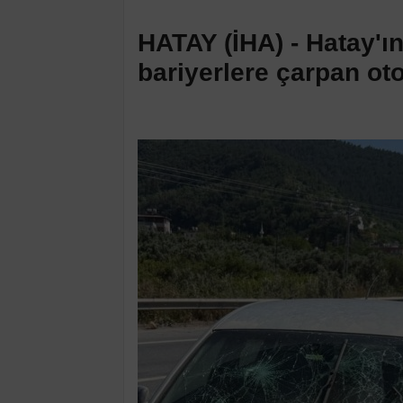
HATAY (İHA) - Hatay'ı
bariyerlere çarpan ot