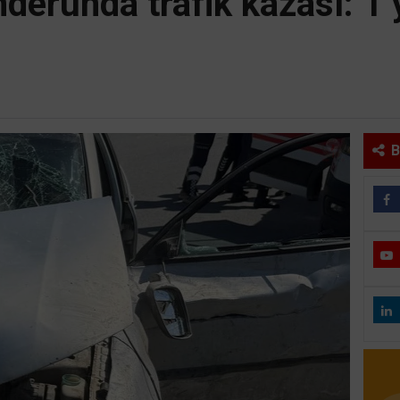
derunda trafik kazası: 1 
B