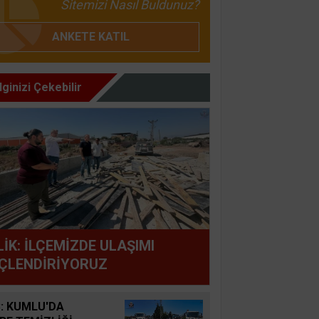
Sitemizi Nasıl Buldunuz?
ANKETE KATIL
İlginizi Çekebilir
LİK: İLÇEMİZDE ULAŞIMI
ÇLENDİRİYORUZ
: KUMLU'DA