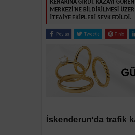
KENARINA GİRDİ. KAZAYI GÖRE
MERKEZİ’NE BİLDİRİLMESİ ÜZE
İTFAİYE EKİPLERİ SEVK EDİLDİ.
Paylaş
Tweetle
Pinle
İskenderun'da trafik k