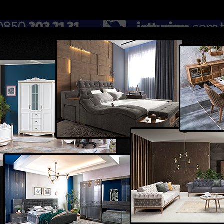
DOLAR
46.2686
EURO
53.5186
AL
Y
GÜNDEM
MAGAZİN
KADIN-YAŞAM
SPOR
SAĞLIK
Sİ
Yazarlar
Web TV
...
İçme suyu projesinde göçük: 1 işçi hayatını k...
HBBden çocuklar