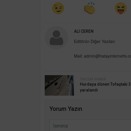
ALI CEREN
Editörün Diğer Yazıları
Mail:
admin@hatayinternettv.
ÖNCEKI HABER
Hurdaya dönen Tofaştaki 3 
yaralandı
Yorum Yazın