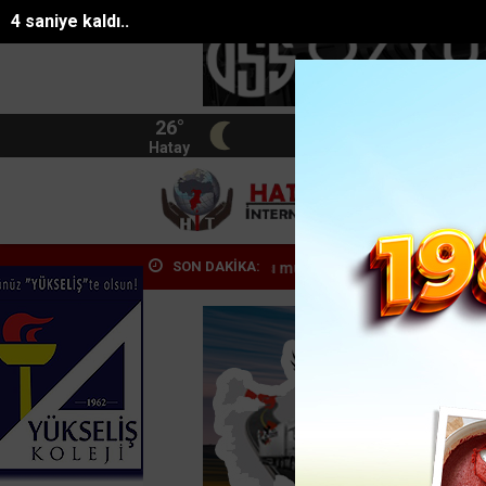
2 saniye kaldı..
26°
BIST
13.744
Hatay
HATA
SON DAKİKA:
tik kirliliğine karşı mücad...
Pasajda ölü bulunan Eyüp Can davası