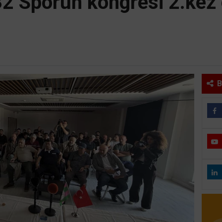
32 Sporun kongresi 2.kez 
B