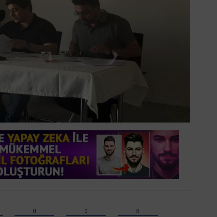
0
0
0