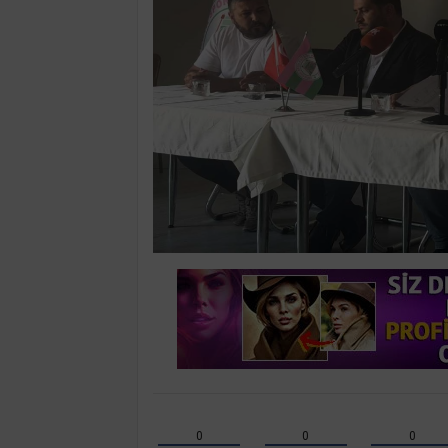
0
0
0