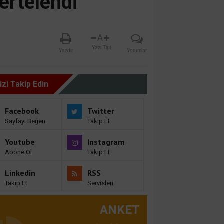
ertelendi
A
Yazı Tipi
Yazdır
Yorumlar
izi Takip Edin
Facebook
Twitter
Sayfayı Beğen
Takip Et
Youtube
Instagram
Abone Ol
Takip Et
Linkedin
RSS
Takip Et
Servisleri
ANKET