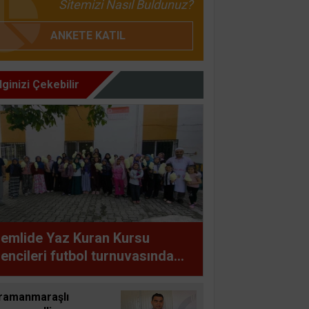
Sitemizi Nasıl Buldunuz?
ANKETE KATIL
İlginizi Çekebilir
emlide Yaz Kuran Kursu
encileri futbol turnuvasında
uştu
ramanmaraşlı