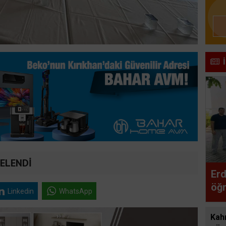
TELENDİ
Erd
öğr
Linkedin
WhatsApp
bul
Kah