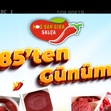
DOLAR
46.2686
EURO
53.5186
AL
Y
GÜNDEM
MAGAZİN
KADIN-YAŞAM
SPOR
SAĞLIK
Sİ
Yazarlar
Web TV
 sürüyor
Manavgat Belediyesinden yaylalara kütüphane d...
Mersi