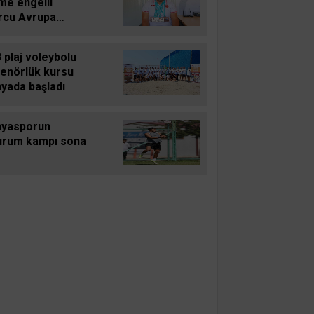
me engelli
rcu Avrupa
piyonasından 4
alyayla döndü
 plaj voleybolu
renörlük kursu
yada başladı
nyasporun
urum kampı sona