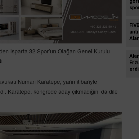
gör
spo
Şam
mad
FIVB
ant
Alan
eden Isparta 32 Spor’un Olağan Genel Kurulu
Ala
ı.
Erz
erdi
avukatı Numan Karatepe, yarın itibariyle
di. Karatepe, kongrede aday çıkmadığını da dile