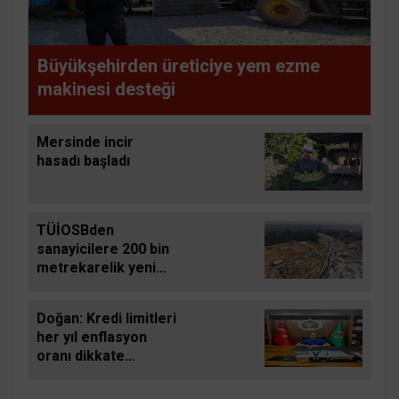
Büyükşehirden üreticiye yem ezme
makinesi desteği
Mersinde incir
hasadı başladı
TÜİOSBden
sanayicilere 200 bin
metrekarelik yeni
yatırım fırsatı
Doğan: Kredi limitleri
her yıl enflasyon
oranı dikkate
alınarak
güncellenmelidir