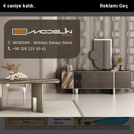
3 saniye kaldı..
Reklamı Geç
Pasajda ölü bulunan Eyüp Can davası sürüyor
Manavgat Belediyesi
SON DAKİKA:
Ana Sayfa
EKONOMİ