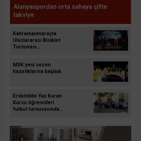
Alanyaspordan orta sahaya çifte
takviye
Kahramanmaraşta
Uluslararası Bisiklet
Turnuvası
tamamlandı
MSK yeni sezon
hazırlıklarına başladı
Erdemlide Yaz Kuran
Kursu öğrencileri
futbol turnuvasında
buluştu