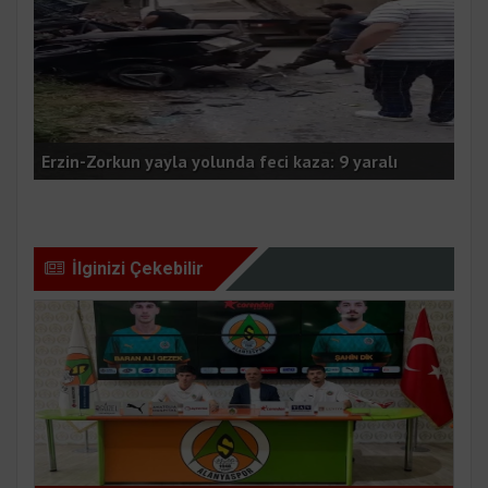
Sin
Erzin-Zorkun yayla yolunda feci kaza: 9 yaralı
yen
İlginizi Çekebilir