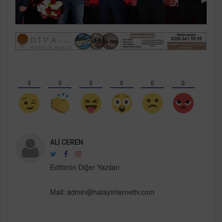
0
0
0
0
0
0
ALI CEREN
Editörün Diğer Yazıları
Mail:
admin@hatayinternettv.com