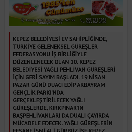
KEPEZ BELEDİYESİ EV SAHİPLİĞİNDE,
TÜRKİYE GELENEKSEL GÜREŞLER
FEDERASYONU İŞ BİRLİĞİYLE
DÜZENLENECEK OLAN 10. KEPEZ
BELEDİYESİ YAĞLI PEHLİVAN GÜREŞLERİ
İÇİN GERİ SAYIM BAŞLADI. 19 NİSAN
PAZAR GÜNÜ DUACI EDİP AKBAYRAM
GENÇLİK PARKI’NDA
GERÇEKLEŞTİRİLECEK YAĞLI
GÜREŞLERDE, KIRKPINAR’IN
BAŞPEHLİVANLARI DA DUALI ÇAYIRDA
MÜCADELE EDECEK. YAĞLI GÜREŞLERİN
EFSANE İSMİ ALİ GÜRBÜZ İSE KEPEZ