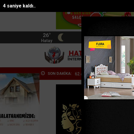
2 saniye kaldı..
26°
BIST
13.744
Hatay
HATA
SON DAKİKA:
Güven uygulaması: 62 aranan...
Alanyada sazlık alanda yangın
Ço