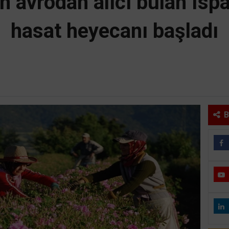
n avrodan alıcı bulan Isp
hasat heyecanı başladı
B