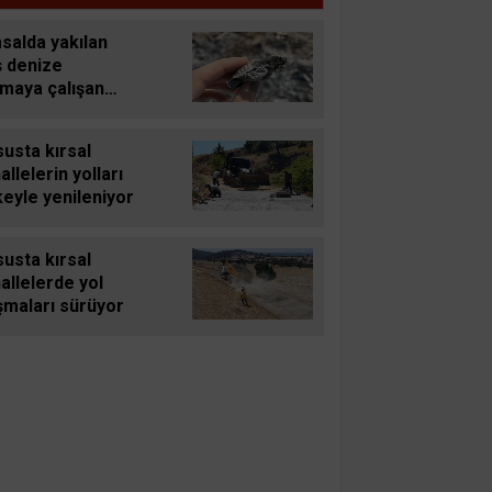
salda yakılan
ş denize
şmaya çalışan
u carettayı yakıp
f etti
usta kırsal
llelerin yolları
eyle yenileniyor
usta kırsal
allelerde yol
şmaları sürüyor