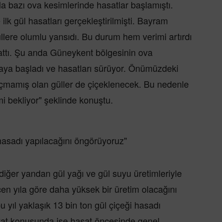
la bazı ova kesimlerinde hasatlar başlamıştı.
 ilk gül hasatları gerçekleştirilmişti. Bayram
llere olumlu yansıdı. Bu durum hem verimi artırdı
attı. Şu anda Güneykent bölgesinin ova
aya başladı ve hasatları sürüyor. Önümüzdeki
çmamış olan güller de çiçeklenecek. Bu nedenle
mi bekliyor" şeklinde konuştu.
 hasadı yapılacağını öngörüyoruz"
diğer yandan gül yağı ve gül suyu üretimleriyle
çen yıla göre daha yüksek bir üretim olacağını
 yıl yaklaşık 13 bin ton gül çiçeği hasadı
iyat konusunda ise hasat öncesinde genel