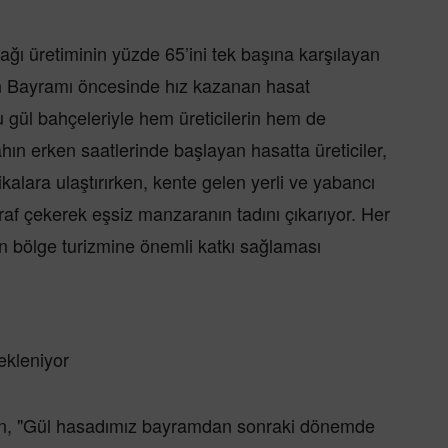
ağı üretiminin yüzde 65’ini tek başına karşılayan
an Bayramı öncesinde hız kazanan hasat
lu gül bahçeleriyle hem üreticilerin hem de
bahın erken saatlerinde başlayan hasatta üreticiler,
rikalara ulaştırırken, kente gelen yerli ve yabancı
ğraf çekerek eşsiz manzaranın tadını çıkarıyor. Her
un bölge turizmine önemli katkı sağlaması
ekleniyor
dan, "Gül hasadımız bayramdan sonraki dönemde