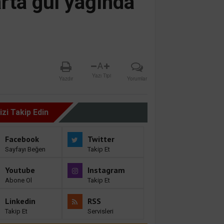
arta gül yağında
A
Yazı Tipi
Yazdır
Yorumlar
izi Takip Edin
Facebook
Twitter
Sayfayı Beğen
Takip Et
Youtube
Instagram
Abone Ol
Takip Et
Linkedin
RSS
Takip Et
Servisleri