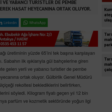
İ VE YABANCI TURİSTLER DE PEMBE
EREK HASAT HEYECANINA ORTAK OLUYOR.
Kum
ate
ula
Linkedin
WhatsApp
yavr
tele
Tars
maha
park
ağı üretiminin yüzde 65’ini tek başına karşılayan
Tars
. Sabahın ilk ışıklarıyla gül bahçelerine giren
mah
te gelen yerli ve yabancı turistler de pembe
çalı
heyecanına ortak oluyor. Gülbirlik Genel Müdürü
lçiçeği rekoltesi beklediklerini belirtirken,
erini söyledi. Kilogram fiyatı geçen yıl 12 bin
ünya parfüm ve kozmetik sektöründe yoğun ilgi