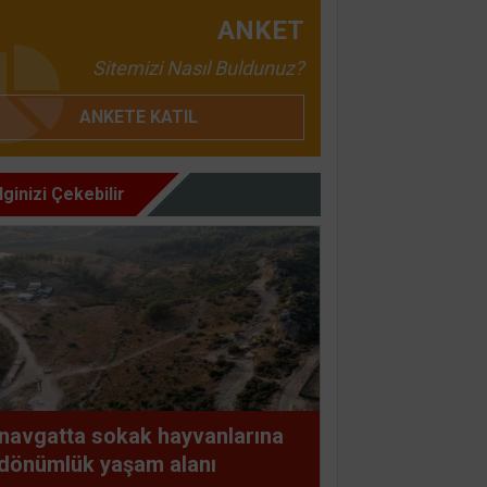
ANKET
Sitemizi Nasıl Buldunuz?
ANKETE KATIL
İlginizi Çekebilir
navgatta sokak hayvanlarına
dönümlük yaşam alanı