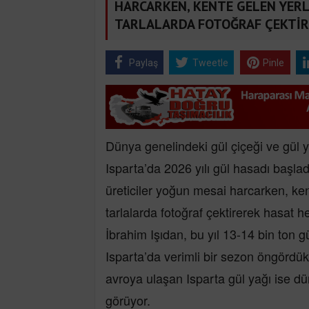
HARCARKEN, KENTE GELEN YERL
TARLALARDA FOTOĞRAF ÇEKTİR
Paylaş
Tweetle
Pinle
Dünya genelindeki gül çiçeği ve gül y
Isparta’da 2026 yılı gül hasadı başladı
üreticiler yoğun mesai harcarken, ken
tarlalarda fotoğraf çektirerek hasat 
İbrahim Işıdan, bu yıl 13-14 bin ton gü
Isparta’da verimli bir sezon öngördükl
avroya ulaşan Isparta gül yağı ise d
görüyor.