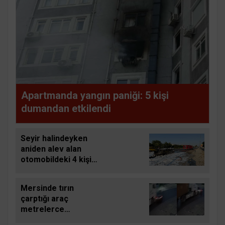
Apartmanda yangın paniği: 5 kişi
dumandan etkilendi
Seyir halindeyken
aniden alev alan
otomobildeki 4 kişi
yaralandı
Mersinde tırın
çarptığı araç
metrelerce
sürüklendi