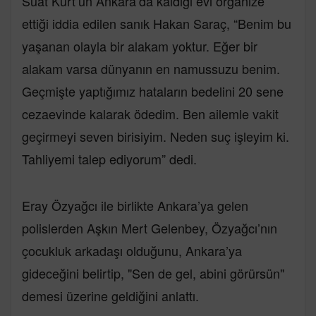
Suat Kurt’un Ankara’da kaldığı evi organize
ettiği iddia edilen sanık Hakan Saraç, “Benim bu
yaşanan olayla bir alakam yoktur. Eğer bir
alakam varsa dünyanın en namussuzu benim.
Geçmişte yaptığımız hataların bedelini 20 sene
cezaevinde kalarak ödedim. Ben ailemle vakit
geçirmeyi seven birisiyim. Neden suç işleyim ki.
Tahliyemi talep ediyorum” dedi.
Eray Özyağcı ile birlikte Ankara’ya gelen
polislerden Aşkın Mert Gelenbey, Özyağcı’nın
çocukluk arkadaşı olduğunu, Ankara’ya
gideceğini belirtip, "Sen de gel, abini görürsün"
demesi üzerine geldiğini anlattı.