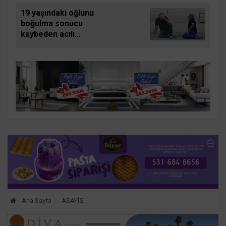
19 yaşındaki oğlunu
boğulma sonucu
kaybeden acılı
babanın feryadı
yürekleri dağladı
Ana Sayfa
ASAYİŞ