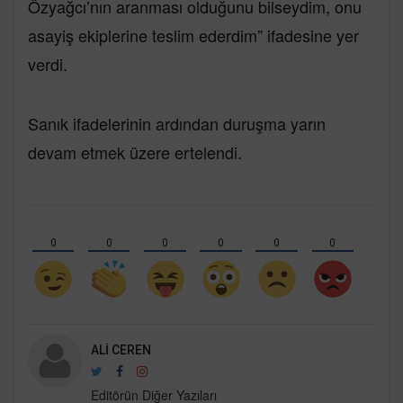
Özyağcı’nın aranması olduğunu bilseydim, onu
asayiş ekiplerine teslim ederdim” ifadesine yer
verdi.
Sanık ifadelerinin ardından duruşma yarın
devam etmek üzere ertelendi.
0
0
0
0
0
0
ALI CEREN
Editörün Diğer Yazıları