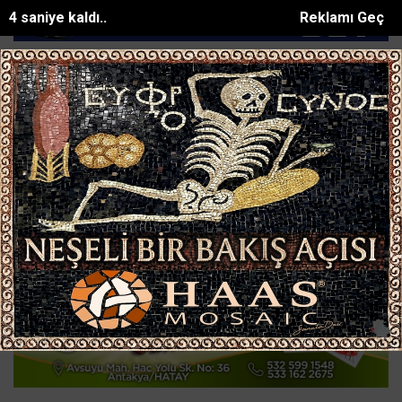
2 saniye kaldı..
Reklamı Geç
Bakan Kurumun katılımıyla Hatayda 8 bin 500 h...
Manavgatta sokak
SON DAKİKA:
Ana Sayfa
ASAYİŞ