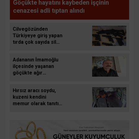
Göçükte hayatını kaybeden işçinin
cenazesi adli tıptan alındı
Cilvegözünden
Türkiyeye giriş yapan
tırda çok sayıda silah
ele geçirildi
Adananın İmamoğlu
ilçesinde yaşanan
göçükte ağır
yaralanan işçi de
hayatını kaybetti
Hırsız aracı soydu,
kuzeni kendini
memur olarak tanıtıp
sürücüye Dikkat edin
burada hırsız çok
dedi