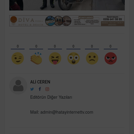
0
0
0
0
0
0
ALI CEREN
Editörün Diğer Yazıları
Mail:
admin@hatayinternettv.com