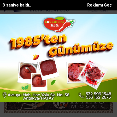
2 saniye kaldı..
Reklamı Geç
ATtan Aksuda eş zamanlı altyapı ve asfalt ç...
AK Parti Adana İl Başk
SON DAKİKA:
Ana Sayfa
ASAYİŞ