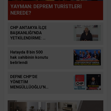
YAYMAN: DEPREM TURİSTLERİ
NEREDE?
CHP ANTAKYA İLÇE
BAŞKANLIĞI'NDA
YETKİLENDİRME:
HASAN YILDIRIM
GÖREVİ DEVRALDI
Hatayda 8 bin 500
hak sahibinin konutu
belirlendi
DEFNE CHP’DE
YÖNETİM
MENGÜLLÜOĞLU’NA
EMANET