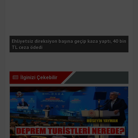
Ehliyetsiz direksiyon başına geçip kaza yaptı, 40 bin
İçm
TL ceza ödedi
kay
İlginizi Çekebilir