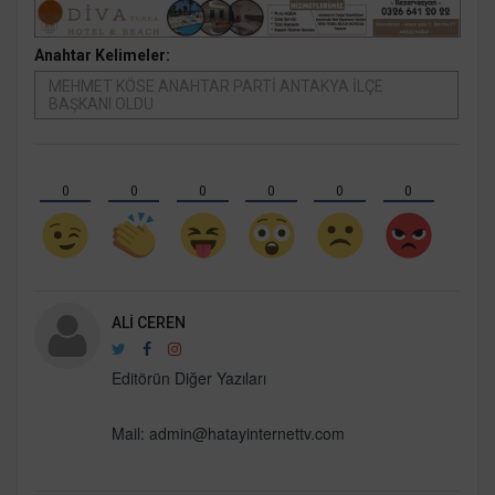
Anahtar Kelimeler:
MEHMET KÖSE ANAHTAR PARTİ ANTAKYA İLÇE
BAŞKANI OLDU
0
0
0
0
0
0
ALI CEREN
Editörün Diğer Yazıları
Mail:
admin@hatayinternettv.com