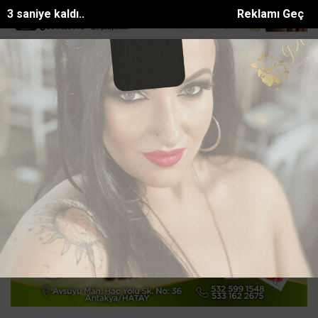
2 saniye kaldı..
Reklamı Geç
çocuklara bilim ve eğlence dolu yaz et...
Çukurova sıcağında şalga
SON DAKİKA:
Ana Sayfa
SİYASET