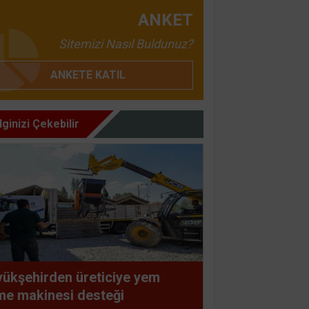
ANKET
Sitemizi Nasıl Buldunuz?
ANKETE KATIL
İlginizi Çekebilir
ükşehirden üreticiye yem
e makinesi desteği