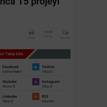
nca 15 projeyi
A
Yazı Tipi
Yazdır
Yorumlar
izi Takip Edin
Facebook
Twitter
Sayfayı Beğen
Takip Et
Youtube
Instagram
Abone Ol
Takip Et
Linkedin
RSS
Takip Et
Servisleri