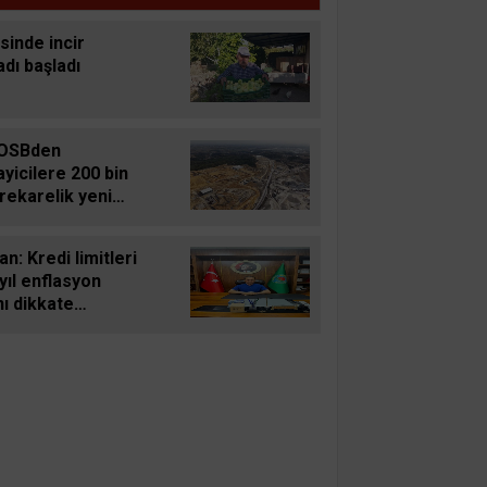
sinde incir
dı başladı
OSBden
yicilere 200 bin
rekarelik yeni
rım fırsatı
n: Kredi limitleri
yıl enflasyon
ı dikkate
arak
cellenmelidir