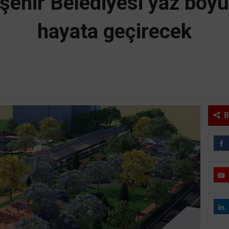
ehir Belediyesi yaz boyu
hayata geçirecek
B