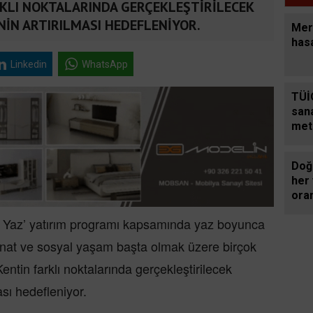
RKLI NOKTALARINDA GERÇEKLEŞTİRİLECEK
NİN ARTIRILMASI HEDEFLENİYOR.
Mer
hasa
Linkedin
WhatsApp
TÜİ
sana
met
yatı
Doğa
her 
oran
alın
 Yaz’ yatırım programı kapsamında yaz boyunca
gün
-sanat ve sosyal yaşam başta olmak üzere birçok
ntin farklı noktalarında gerçekleştirilecek
ası hedefleniyor.