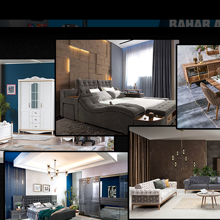
DOLAR
46.2686
EURO
53.5186
AL
Y
GÜNDEM
MAGAZİN
KADIN-YAŞAM
SPOR
SAĞLIK
Sİ
Yazarlar
Web TV
ne d...
Mersinde patlayan domates konservesi 9 aylık...
Türkiye 