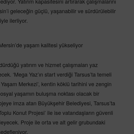
iyor. Yatırım kapasitesini artırarak çalışmalarını
n’i geleceğin güçlü, yaşanabilir ve sürdürülebilir
le ilerliyor.
 Mersin’de yaşam kalitesi yükseliyor
ürdüğü yatırım ve hizmet çalışmaları yaz
ek. ‘Mega Yaz’ın start verdiği Tarsus’ta temeli
l Yaşam Merkezi’, kentin köklü tarihini ve zengin
e sosyal yaşamın buluşma noktası olacak bir
rojeye imza atan Büyükşehir Belediyesi, Tarsus’ta
‘Toplu Konut Projesi’ ile ise vatandaşların güvenli
eyecek. Proje ile orta ve alt gelir grubundaki
hedefleniyor.