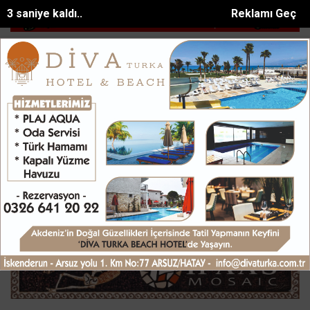
2 saniye kaldı..
Reklamı Geç
Kahramanmaraşta Uluslararası Bisiklet Turnuva...
6 metrelik kuyuya
SON DAKİKA:
Ana Sayfa
GÜNDEM