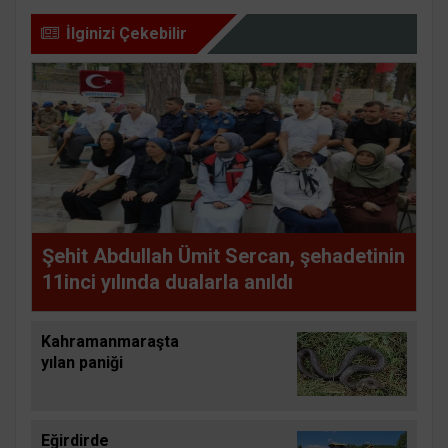
İlginizi Çekebilir
Şehit Abdullah Ümit Sercan, şehadetinin
11inci yılında dualarla anıldı
Kahramanmaraşta
yılan paniği
Eğirdirde