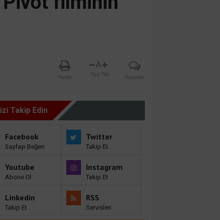
Pivot filminin
A
Yazı Tipi
Yazdır
Yorumlar
izi Takip Edin
Facebook
Twitter
Sayfayı Beğen
Takip Et
Youtube
Instagram
Abone Ol
Takip Et
Linkedin
RSS
Takip Et
Servisleri