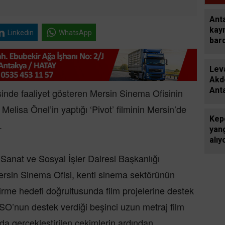
Ant
kay
Linkedin
WhatsApp
bard
poşe
Leva
Akde
Anta
inde faaliyet gösteren Mersin Sinema Ofisinin
taşı
elisa Önel’in yaptığı ‘Pivot’ filminin Mersin’de
Kep
.
yan
alıy
Sanat ve Sosyal İşler Dairesi Başkanlığı
ersin Sinema Ofisi, kenti sinema sektörünün
irme hedefi doğrultusunda film projelerine destek
’nun destek verdiği beşinci uzun metraj film
ında gerçekleştirilen çekimlerin ardından