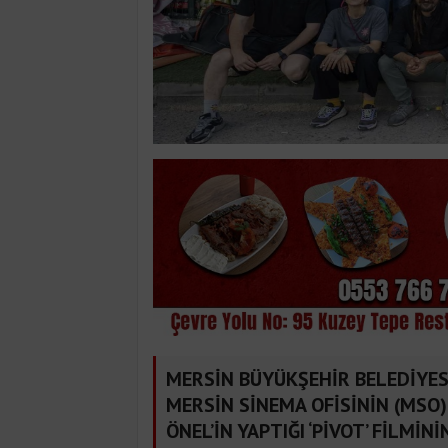
MERSİN BÜYÜKŞEHİR BELEDİYES
MERSİN SİNEMA OFİSİNİN (MSO)
ÖNEL’İN YAPTIĞI ‘PİVOT’ FİLMİ