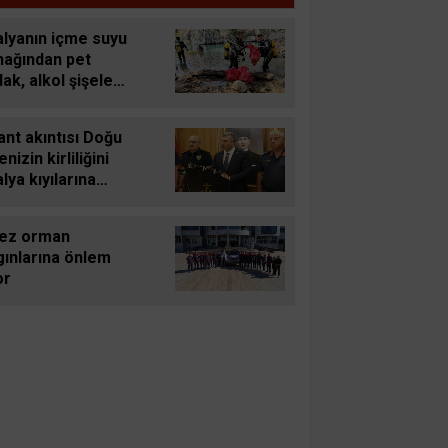
alyanın içme suyu
nağından pet
ak, alkol şişeleri,
tler çıkartıldı
nt akıntısı Doğu
nizin kirliliğini
lya kıyılarına
yor
ez orman
gınlarına önlem
or