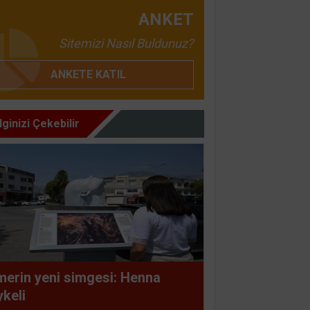
ANKET
Sitemizi Nasıl Buldunuz?
ANKETE KATIL
İlginizi Çekebilir
erin yeni simgesi: Henna
keli