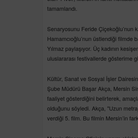
tamamlandı.
Senaryosunu Feride Çiçekoğlu’nun kal
Hamamcıoğlu’nun üstlendiği filmde ba
Yılmaz paylaşıyor. Üç kadının kesişen
uluslararası festivallerde gösterime g
Kültür, Sanat ve Sosyal İşler Dairesine
Şube Müdürü Başar Akça, Mersin Sine
faaliyet gösterdiğini belirterek, amaçl
olduğunu söyledi. Akça, "Uzun metrajl
verdiği 5. film. Bu filmin Mersin’in fa