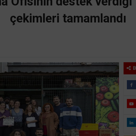
 Ofisinin destek verdiği ‘
çekimleri tamamlandı
B