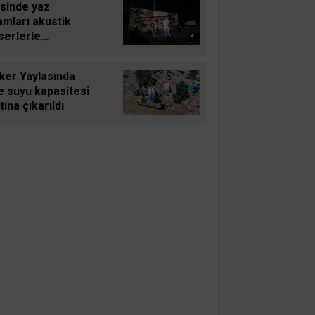
sinde yaz
amları akustik
serlerle
kleniyor
ker Yaylasında
e suyu kapasitesi
tına çıkarıldı