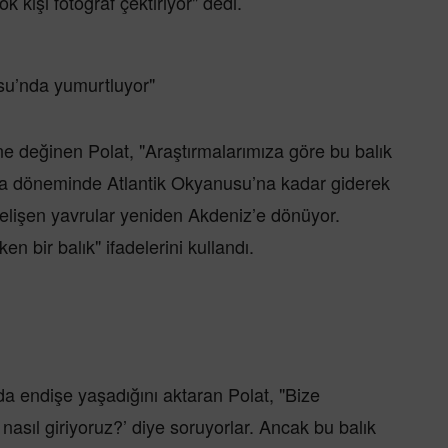
 kişi fotoğraf çektiriyor" dedi.
su’nda yumurtluyor"
ne değinen Polat, "Araştırmalarımıza göre bu balık
a döneminde Atlantik Okyanusu’na kadar giderek
gelişen yavrular yeniden Akdeniz’e dönüyor.
 bir balık" ifadelerini kullandı.
a endişe yaşadığını aktaran Polat, "Bize
nasıl giriyoruz?’ diye soruyorlar. Ancak bu balık