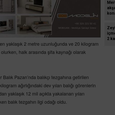
Mer
akş
kon
ren
Zey
içm
2 ka
nen yaklaşık 2 metre uzunluğunda ve 20 kilogram
ğı olurken, halk arasında şifa kaynağı olarak
r Balık Pazarı’nda balıkçı tezgahına getirilen
logram ağırlığındaki dev yılan balığı görenlerin
yıdan yaklaşık 12 mil açıkta yakalanan yılan
rken balık tezgahın ilgi odağı oldu.