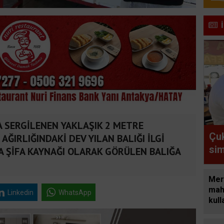
A SERGİLENEN YAKLAŞIK 2 METRE
Çuk
ĞIRLIĞINDAKİ DEV YILAN BALIĞI İLGİ
sim
A ŞİFA KAYNAĞI OLARAK GÖRÜLEN BALIĞA
old
Mer
mah
Linkedin
WhatsApp
kull
yeni