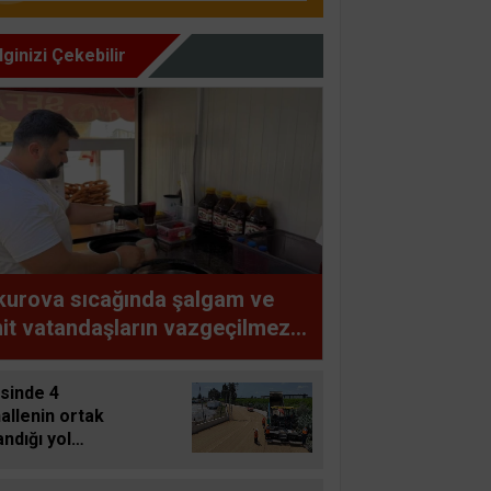
İlginizi Çekebilir
urova sıcağında şalgam ve
it vatandaşların vazgeçilmezi
u
sinde 4
allenin ortak
andığı yol
lendi