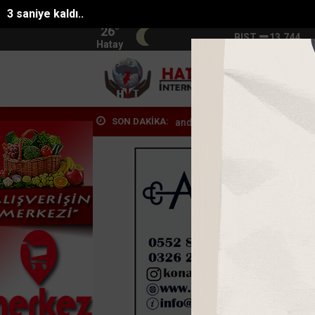
1 saniye kaldı..
26°
BIST
13.744
Hatay
HATA
SON DAKİKA:
lgam ve simit vatandaşla...
Mersinde 4 mahallenin ortak kullandığı y