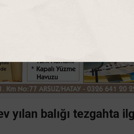
 yılan balığı tezgahta il