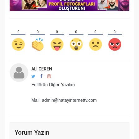
0
0
0
0
0
0
ALI CEREN
Editörün Diğer Yazıları
Mail:
admin@hatayinternettv.com
Yorum Yazın