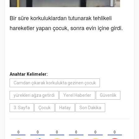
Bir süre korkuluklardan tutunarak tehlikeli
hareketler yapan çocuk, sonra evin içine girdi.
Anahtar Kelimeler:
Camdan çıkarak korkulukta gezinen çocuk
yürekleri ağza getirdi
Yerel Haberler
Güvenlik
3. Sayfa
Çocuk
Hatay
Son Dakika
0
0
0
0
0
0