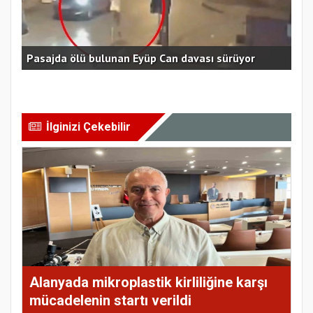
i
Pasajda ölü bulunan Eyüp Can davası sürüyor
HA
İlginizi Çekebilir
Alanyada mikroplastik kirliliğine karşı
mücadelenin startı verildi