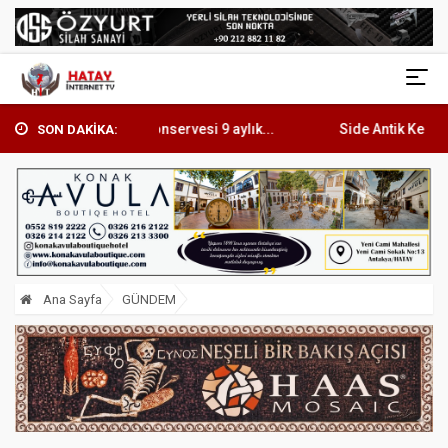
omates konservesi 9 aylık...
Side Antik Kentte kuyuya düşen
SON DAKİKA:
Ana Sayfa
GÜNDEM