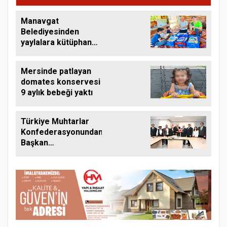
Manavgat
Belediyesinden
yaylalara kütüphane
desteği
Mersinde patlayan
domates konservesi
9 aylık bebeği yaktı
Türkiye Muhtarlar
Konfederasyonundan
Başkan
Başdeğirmene ‘Yılın
En Başarılı Belediye
Başkanı ödülü