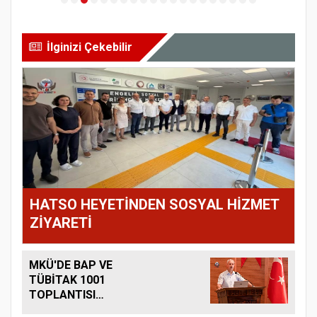
İlginizi Çekebilir
HATSO HEYETİNDEN SOSYAL HİZMET
ZİYARETİ
MKÜ'DE BAP VE
TÜBİTAK 1001
TOPLANTISI
DÜZENLENDİ