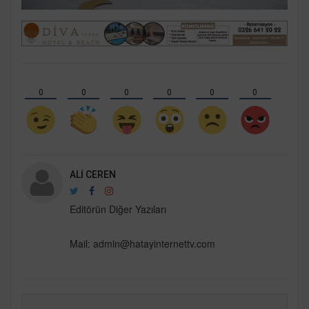
0
0
0
0
0
0
ALI CEREN
Editörün Diğer Yazıları
Mail:
admin@hatayinternettv.com