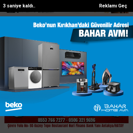
2 saniye kaldı..
Reklamı Geç
da otomobil dereye uçtu: 1 yaralı
Paralarını alamadığını iddia eden 
SON DAKİKA:
Ana Sayfa
GÜNDEM