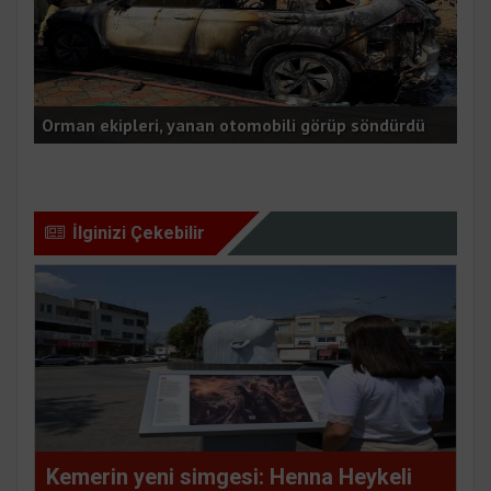
t
Orman ekipleri, yanan otomobili görüp söndürdü
Ant
İlginizi Çekebilir
Kemerin yeni simgesi: Henna Heykeli