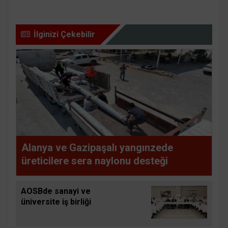
İlginizi Çekebilir
Alanya ve Gazipaşalı yangınzede
üreticilere sera naylonu desteği
AOSBde sanayi ve
üniversite iş birliği