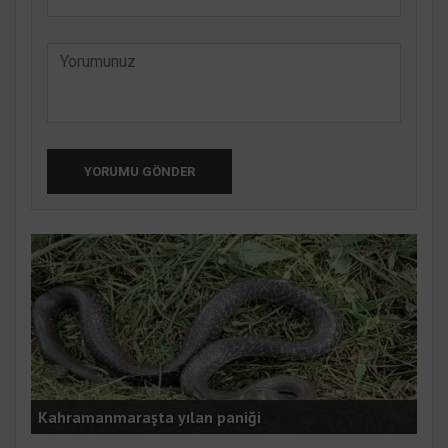
YORUMU GÖNDER
Ser
ldu
Kahramanmaraşta yılan paniği
tut