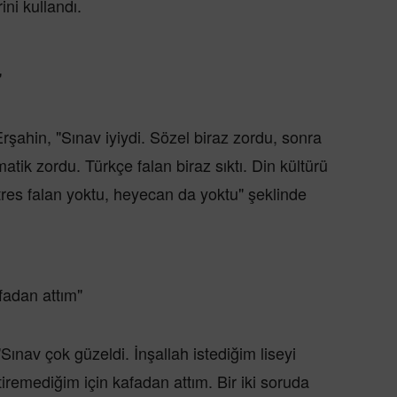
ini kullandı.
"
rşahin, "Sınav iyiydi. Sözel biraz zordu, sonra
atik zordu. Türkçe falan biraz sıktı. Din kültürü
tres falan yoktu, heyecan da yoktu" şeklinde
fadan attım"
nav çok güzeldi. İnşallah istediğim liseyi
iremediğim için kafadan attım. Bir iki soruda