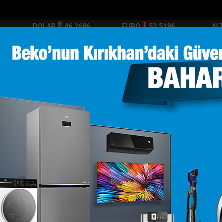
DOLAR
46.2686
EURO
53.5186
AL
Y
GÜNDEM
MAGAZİN
KADIN-YAŞAM
SPOR
SAĞLIK
Sİ
Yazarlar
Web TV
.
Bakan Kurumun katılımıyla Hatayda 8 bin 500 h...
Manavgatta sok