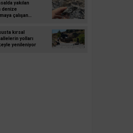
salda yakılan
ş denize
şmaya çalışan
u carettayı yakıp
f etti
usta kırsal
llelerin yolları
eyle yenileniyor