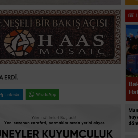
 ERDİ.
Bak
Hat
Linkedin
WhatsApp
kon
Man
hay
dön
alan