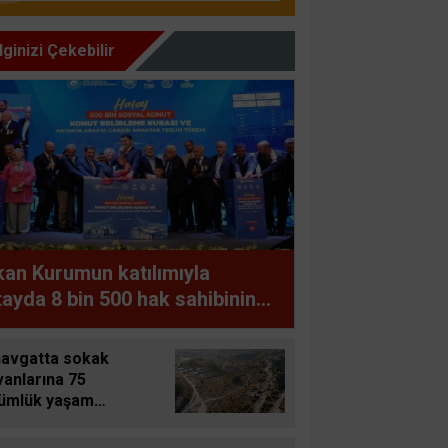
İlginizi Çekebilir
an Kurumun katılımıyla
ayda 8 bin 500 hak sahibinin
utu belirlendi
avgatta sokak
vanlarına 75
ümlük yaşam
ı