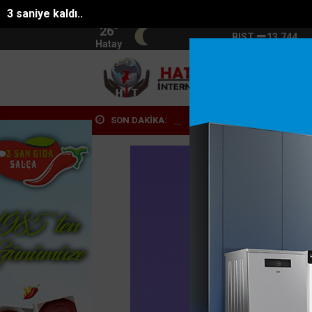
1 saniye kaldı..
26°
BIST
13.744
Hatay
HATA
SON DAKİKA:
işi dumandan etk...
Seyir halindeyken aniden alev alan otomobilde..