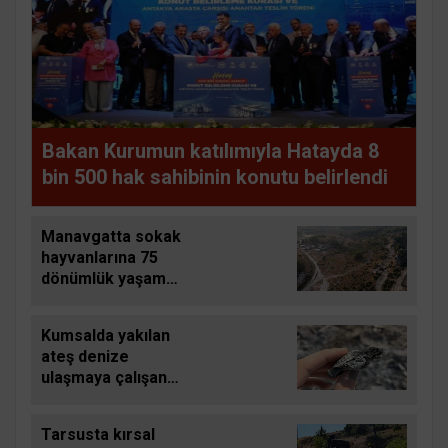
Bakan Kurumun katılımıyla Hatayda 8
bin 500 hak sahibinin konutu belirlendi
Manavgatta sokak
hayvanlarına 75
dönümlük yaşam
alanı
Kumsalda yakılan
ateş denize
ulaşmaya çalışan
yavru carettayı yakıp
telef etti
Tarsusta kırsal