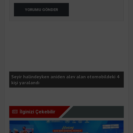
YORUMU GÖNDER
Seyir halindeyken aniden alev alan otomobildeki 4
Bak
kişi yaralandı
sah
İlginizi Çekebilir