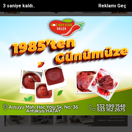
2 saniye kaldı..
Reklamı Geç
Bakan Kurumun katılımıyla Hatayda 8 bin 500 h...
Manavgatta sokak 
SON DAKİKA:
Ana Sayfa
GÜNDEM