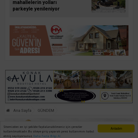
mahallelerin yolları
parkeyle yenileniyor
Ana Sayfa
GÜNDEM
Sitemizden en iyi şekilde faydalanabilmeniz için çerezler
Anladım
kullanılmaktadır. Bu siteye giriş yaparak çerez kullanımını kabul
etmiş sayılıyorsunuz.
Daha Fazla Bilgi Al
Ana Sayfa
Web TV
Foto Galeri
Yazarlar