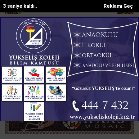
2 saniye kaldı..
Reklamı Geç
lediye başkanının yeğeni motosiklet ka...
Kahramanmaraşta 6 gündür 
SON DAKİKA:
Ana Sayfa
GÜNDEM