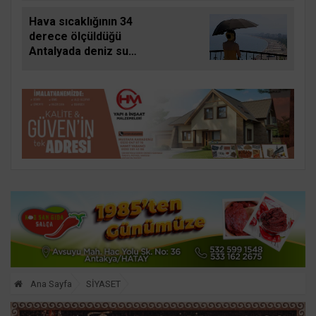
yapacak
Hava sıcaklığının 34
derece ölçüldüğü
Antalyada deniz suyu
sıcaklığı 30 dereceyi
gördü
Ana Sayfa
SİYASET