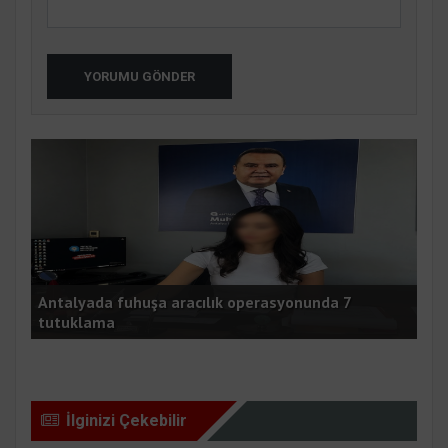
YORUMU GÖNDER
Antalyada fuhuşa aracılık operasyonunda 7
Esk
tutuklama
kaz
İlginizi Çekebilir