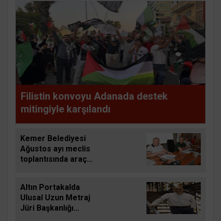
Filistin konvoyu Adanada destek
mitingiyle karşılandı
Kemer Belediyesi
Ağustos ayı meclis
toplantısında araç
filosunun
güçlendirilmesine
Altın Portakalda
yönelik kararlar
Ulusal Uzun Metraj
alındı
Jüri Başkanlığı
görevini Derviş Zaim