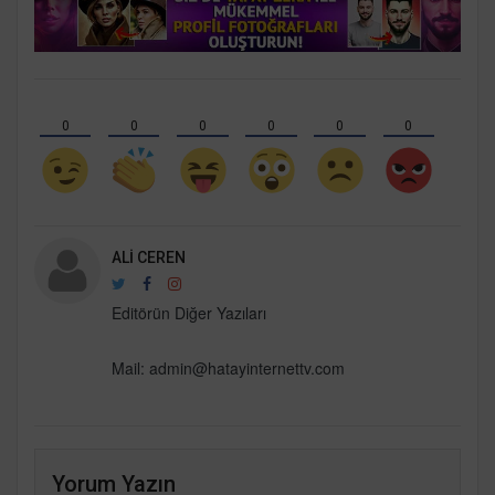
0
0
0
0
0
0
ALI CEREN
Editörün Diğer Yazıları
Mail:
admin@hatayinternettv.com
Yorum Yazın