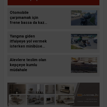
Otomobile
çarpmamak için
frene bassa da kaza
yapmaktan kaçamadı
Yangına giden
itfaiyeye yol vermek
isterken minibüse
çarptı
Alevlere teslim olan
kepçeye kumlu
müdahale