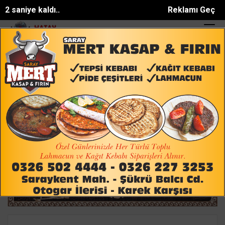
1 saniye kaldı..
Reklamı Geç
faiyeye yol vermek isterken m...
Alevlere teslim olan kepçeye kum
SON DAKİKA:
Ana Sayfa
ASAYİŞ