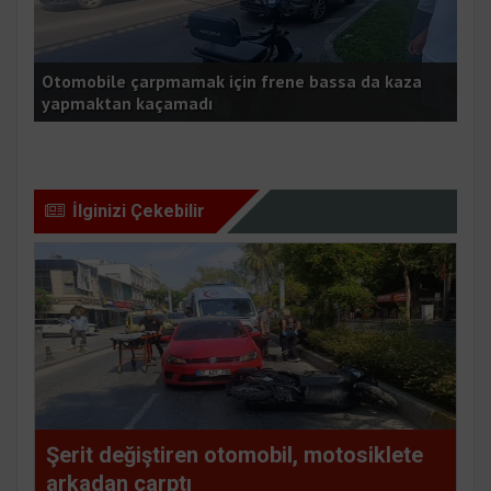
Otomobile çarpmamak için frene bassa da kaza
Yan
yapmaktan kaçamadı
min
İlginizi Çekebilir
Şerit değiştiren otomobil, motosiklete
arkadan çarptı