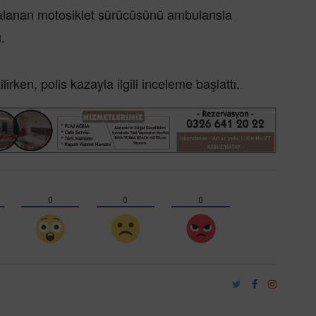
aralanan motosiklet sürücüsünü ambulansla
.
irken, polis kazayla ilgili inceleme başlattı.
0
0
0