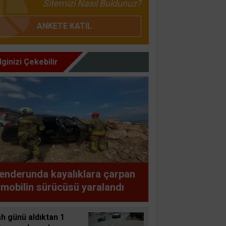
Sitemizi Nasıl Buldunuz?
ANKETE KATIL
İlginizi Çekebilir
enderunda kayalıklara çarpan
mobilin sürücüsü yaralandı
h günü aldıktan 1