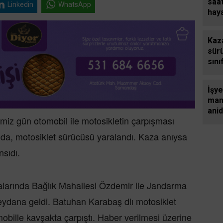
saa
Linkedin
WhatsApp
hay
genc
gün
Kaz
tahl
sür
sını
İşy
man
anid
miz gün otomobil ile motosikletin çarpışması
yaş
ölü
da, motosiklet sürücüsü yaralandı. Kaza anıysa
sıdı.
larında Bağlık Mahallesi Özdemir ile Jandarma
eydana geldi. Batuhan Karabaş dlı motosiklet
mobille kavşakta çarpıştı. Haber verilmesi üzerine