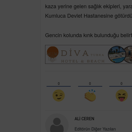
kaza yerine gelen sağlık ekipleri, y
Kumluca Devlet Hastanesine götürdü
Gencin kolunda kırık bulunduğu belirtil
0
0
0
ALI CEREN
Editörün Diğer Yazıları