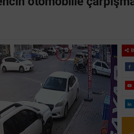
gencin otomobille çarpışm
B