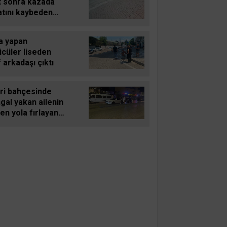
t sonra kazada
atını kaybeden
in ailesinden 29
 sonra gelen
a yapan
iyeye tepki
ücüler liseden
f arkadaşı çıktı
eri bahçesinde
gal yakan ailenin
en yola fırlayan 2
ındaki çocuğu
mden döndü