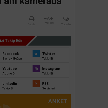
a anı kamerada
A
Yazı Tipi
Yazdır
Yorumlar
izi Takip Edin
Facebook
Twitter
Sayfayı Beğen
Takip Et
Youtube
Instagram
Abone Ol
Takip Et
Linkedin
RSS
Takip Et
Servisleri
ANKET