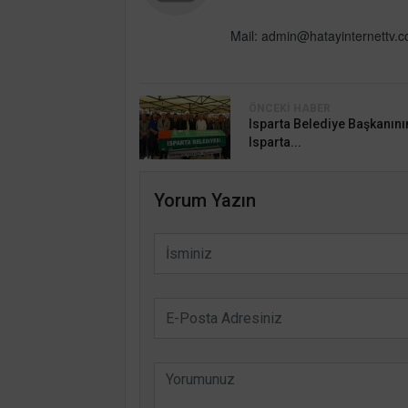
Mail:
admin@hatayinternettv.
ÖNCEKI HABER
Isparta Belediye Başkanının
Isparta...
Yorum Yazın