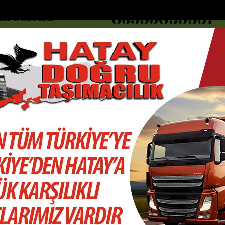
DOLAR
46.2686
EURO
53.5186
AL
Y
GÜNDEM
MAGAZİN
KADIN-YAŞAM
SPOR
SAĞLIK
Sİ
Yazarlar
Web TV
ını b...
Nikah günü aldıktan 1 saat sonra kazada hayat...
Akyakayı