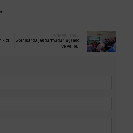
com
SONRAKI HABER
 kızı
Gölhisarda jandarmadan öğrenci
ve velile...