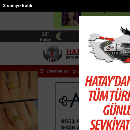
1 saniye kaldı..
26°
BIST
13.744
Hatay
HATA
SON DAKİKA:
 eğitim desteğinde LGS b...
Dr. Özbek: Aileler çocuklarına susamalar