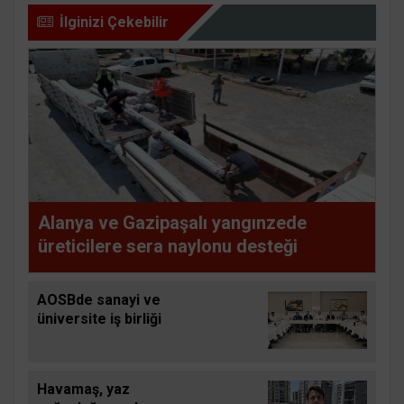
İlginizi Çekebilir
Alanya ve Gazipaşalı yangınzede
üreticilere sera naylonu desteği
AOSBde sanayi ve
üniversite iş birliği
Havamaş, yaz