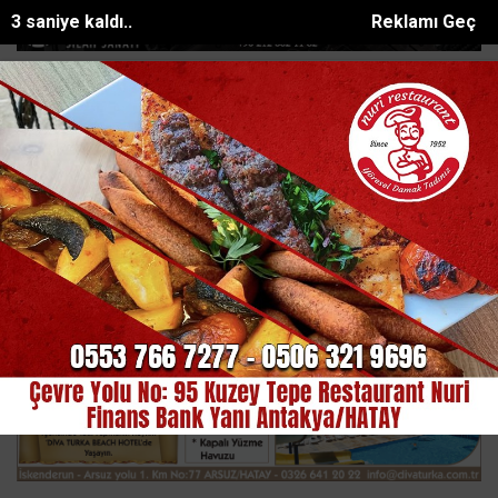
2 saniye kaldı..
Reklamı Geç
vgat Belediyesi elektrik tüketimini güneş...
Taziye evinde husumetli
SON DAKİKA:
Ana Sayfa
EKONOMİ