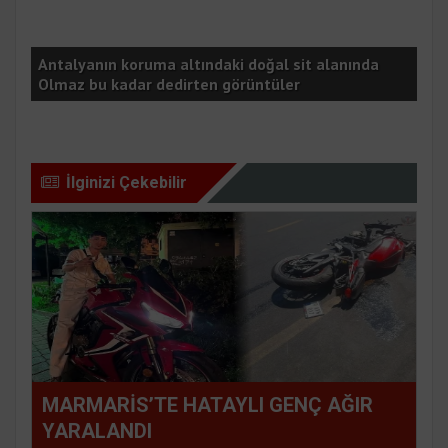
Antalyanın koruma altındaki doğal sit alanında
Olmaz bu kadar dedirten görüntüler
Koc
İlginizi Çekebilir
MARMARİS’TE HATAYLI GENÇ AĞIR
YARALANDI