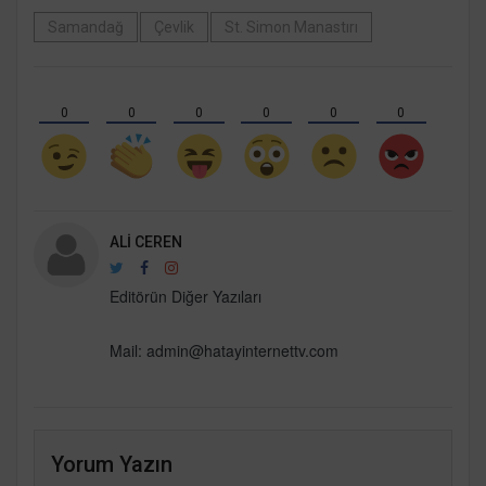
Samandağ
Çevlik
St. Simon Manastırı
0
0
0
0
0
0
ALI CEREN
Editörün Diğer Yazıları
Mail:
admin@hatayinternettv.com
Yorum Yazın