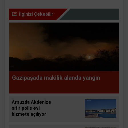
İlginizi Çekebilir
Gazipaşada makilik alanda yangın
Arsuzda Akdenize
sıfır polis evi
hizmete açılıyor