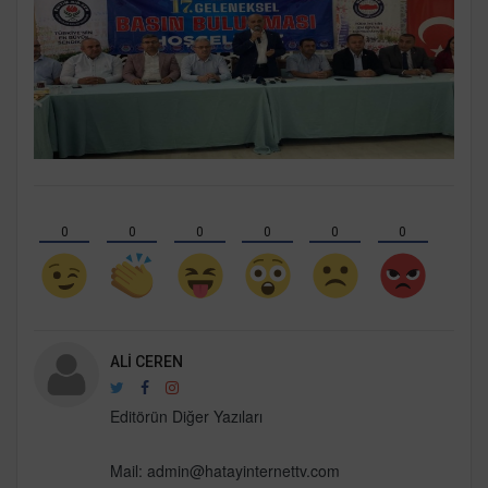
0
0
0
0
0
0
ALI CEREN
Editörün Diğer Yazıları
Mail: admin@hatayinternettv.com