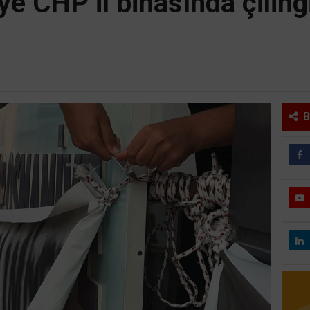
 CHP il binasında çilingi
B