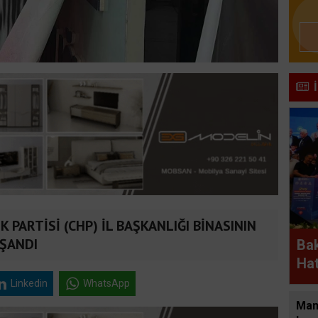
PARTİSİ (CHP) İL BAŞKANLIĞI BİNASININ
AŞANDI
Bak
Hat
kon
Linkedin
WhatsApp
Man