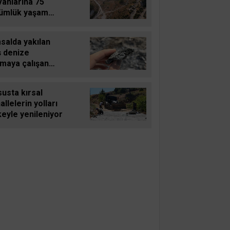
vanlarına 75
ümlük yaşam
ı
salda yakılan
ş denize
şmaya çalışan
u carettayı yakıp
f etti
usta kırsal
llelerin yolları
eyle yenileniyor