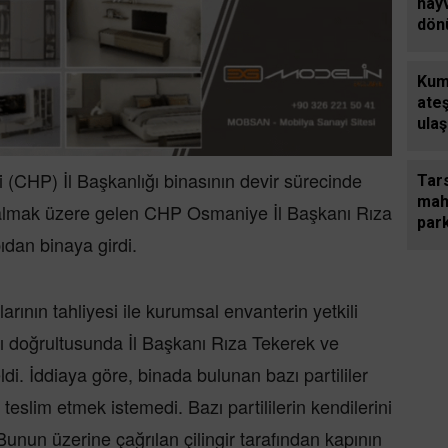
hay
dön
alan
Kum
ate
ula
yavr
tele
(CHP) İl Başkanlığı binasının devir sürecinde
Tars
maha
vralmak üzere gelen CHP Osmaniye İl Başkanı Rıza
park
pıdan binaya girdi.
arının tahliyesi ile kurumsal envanterin yetkili
atı doğrultusunda İl Başkanı Rıza Tekerek ve
di. İddiaya göre, binada bulunan bazı partililer
teslim etmek istemedi. Bazı partililerin kendilerini
 Bunun üzerine çağrılan çilingir tarafından kapının