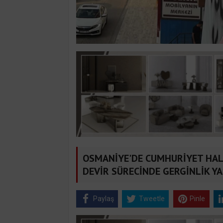
OSMANİYE'DE CUMHURİYET HALK 
DEVİR SÜRECİNDE GERGİNLİK Y
Paylaş
Tweetle
Pinle