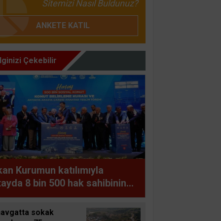
Sitemizi Nasıl Buldunuz?
ANKETE KATIL
İlginizi Çekebilir
an Kurumun katılımıyla
ayda 8 bin 500 hak sahibinin
utu belirlendi
avgatta sokak