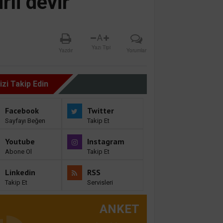
rli devir
A
Yazı Tipi
Yazdır
Yorumlar
izi Takip Edin
Facebook
Twitter
Sayfayı Beğen
Takip Et
Youtube
Instagram
Abone Ol
Takip Et
Linkedin
RSS
Takip Et
Servisleri
ANKET