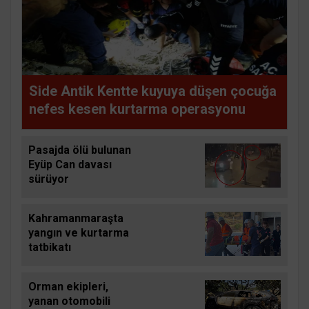
Side Antik Kentte kuyuya düşen çocuğa
nefes kesen kurtarma operasyonu
Pasajda ölü bulunan
Eyüp Can davası
sürüyor
Kahramanmaraşta
yangın ve kurtarma
tatbikatı
Orman ekipleri,
yanan otomobili