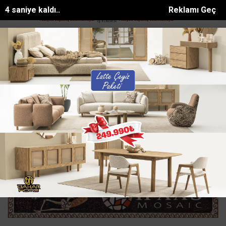
3 saniye kaldı..
Reklamı Geç
asajda ölü bulunan Eyüp Can davası sürüyor
Manavgat Belediyesind
SON DAKİKA:
Ana Sayfa
ASAYİŞ