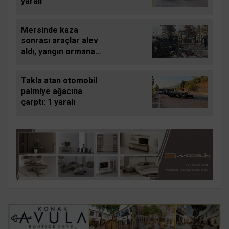
yaralı
Mersinde kaza
sonrası araçlar alev
aldı, yangın ormana
sıçradı: 1 ölü, 2 yaralı
Takla atan otomobil
palmiye ağacına
çarptı: 1 yaralı