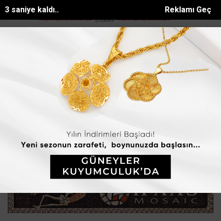
2 saniye kaldı..
Reklamı Geç
ede iki otomobil çarpıştı: 2 yaralı
Kahramanmaraşta çıkan orman ya
SON DAKİKA:
Ana Sayfa
ASAYİŞ