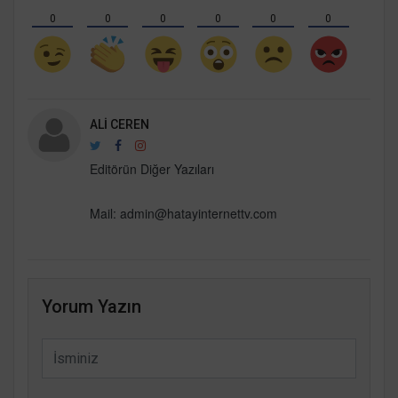
0
0
0
0
0
0
ALI CEREN
Editörün Diğer Yazıları
Mail:
admin@hatayinternettv.com
Yorum Yazın