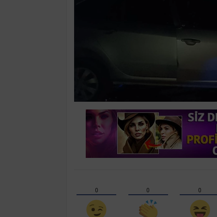
0
0
0