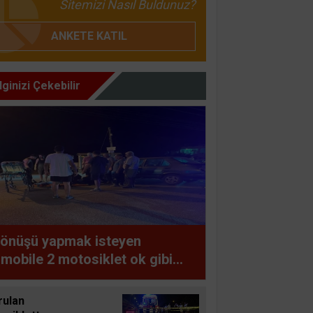
Sitemizi Nasıl Buldunuz?
ANKETE KATIL
İlginizi Çekebilir
dönüşü yapmak isteyen
mobile 2 motosiklet ok gibi
landı
rulan