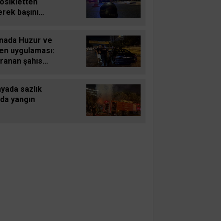
osikletten
erek başını
dırıma çarpan
 hayatını
nada Huzur ve
etti
en uygulaması:
aranan şahıs
landı, 3 milyon
 bin TL ceza
yada sazlık
ldi
nda yangın