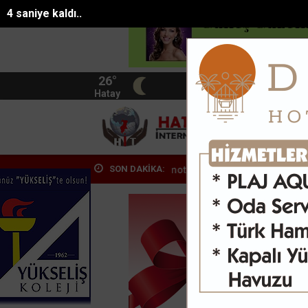
2 saniye kaldı..
26°
BIST
13.744
Hatay
HATA
SON DAKİKA:
teyen otomobile 2 motosikle...
Hava kararınca nüfusunun 100 katın