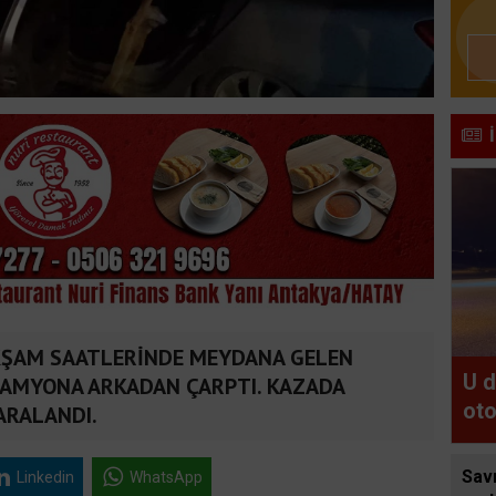
AKŞAM SAATLERİNDE MEYDANA GELEN
U 
KAMYONA ARKADAN ÇARPTI. KAZADA
oto
ARALANDI.
sap
Sav
Linkedin
WhatsApp