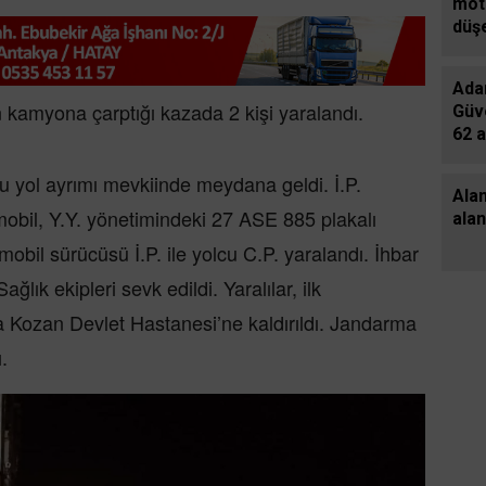
mot
düş
kal
genç
Ada
kayb
 kamyona çarptığı kazada 2 kişi yaralandı.
Güv
62 
yaka
u yol ayrımı mevkiinde meydana geldi. İ.P.
924
Alan
kesi
obil, Y.Y. yönetimindeki 27 ASE 885 plakalı
ala
bil sürücüsü İ.P. ile yolcu C.P. yaralandı. İhbar
ğlık ekipleri sevk edildi. Yaralılar, ilk
 Kozan Devlet Hastanesi’ne kaldırıldı. Jandarma
.