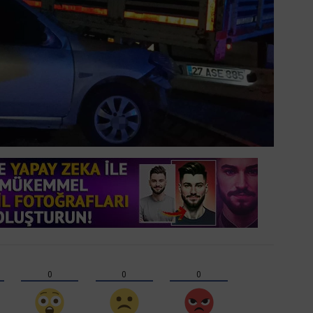
0
0
0