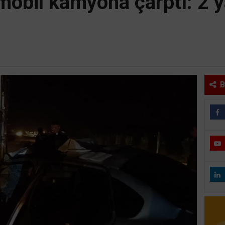
obil kamyona çarptı: 2 y
B