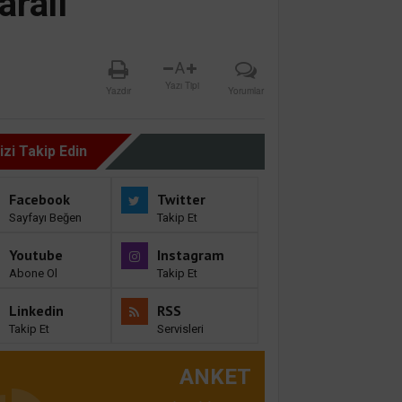
aralı
A
Yazı Tipi
Yazdır
Yorumlar
izi Takip Edin
Facebook
Twitter
Sayfayı Beğen
Takip Et
Youtube
Instagram
Abone Ol
Takip Et
Linkedin
RSS
Takip Et
Servisleri
ANKET