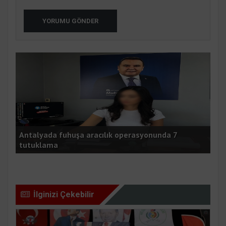
YORUMU GÖNDER
Antalyada fuhuşa aracılık operasyonunda 7
Esk
tutuklama
kaz
İlginizi Çekebilir