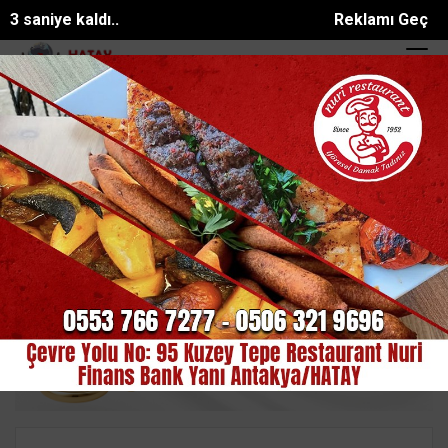
2 saniye kaldı..
Reklamı Geç
belediye başkanının yeğeni motosiklet ka...
Kahramanmaraşta 6 günd
SON DAKİKA:
Ana Sayfa
SİYASET