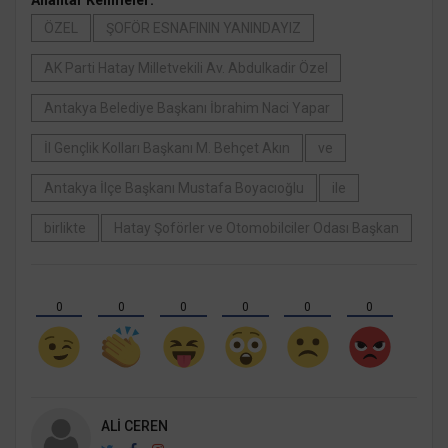
Anahtar Kelimeler:
ÖZEL
ŞOFÖR ESNAFININ YANINDAYIZ
AK Parti Hatay Milletvekili Av. Abdulkadir Özel
Antakya Belediye Başkanı İbrahim Naci Yapar
İl Gençlik Kolları Başkanı M. Behçet Akın
ve
Antakya İlçe Başkanı Mustafa Boyacıoğlu
ile
birlikte
Hatay Şoförler ve Otomobilciler Odası Başkan
0
0
0
0
0
0
ALI CEREN