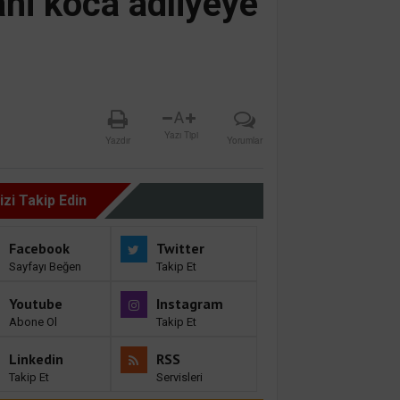
ani koca adliyeye
A
Yazı Tipi
Yazdır
Yorumlar
izi Takip Edin
Facebook
Twitter
Sayfayı Beğen
Takip Et
Youtube
Instagram
Abone Ol
Takip Et
Linkedin
RSS
Takip Et
Servisleri