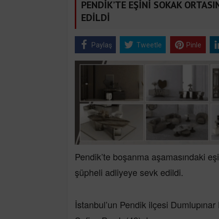
PENDİK’TE EŞİNİ SOKAK ORTAS
EDİLDİ
Paylaş
Tweetle
Pinle
Pendik’te boşanma aşamasındaki eşin
şüpheli adliyeye sevk edildi.
İstanbul’un Pendik ilçesi Dumlupınar