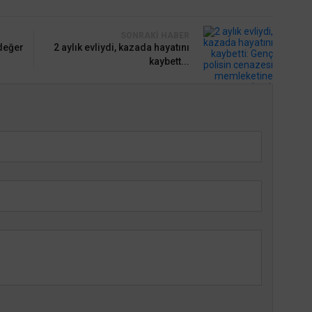
SONRAKI HABER
değer
2 aylık evliydi, kazada hayatını
kaybett...