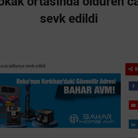
okak ortasında öldüren c
sevk edildi
B