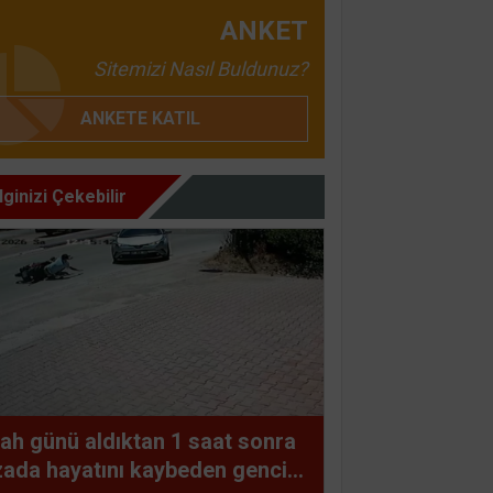
ANKET
Sitemizi Nasıl Buldunuz?
ANKETE KATIL
İlginizi Çekebilir
ah günü aldıktan 1 saat sonra
ada hayatını kaybeden gencin