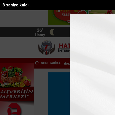
2 saniye kaldı..
26°
BIST
13.744
Hatay
HATA
SON DAKİKA:
da 25 yıllık içme suyu şebe...
Antakyada evlere giren yılanlar yakal