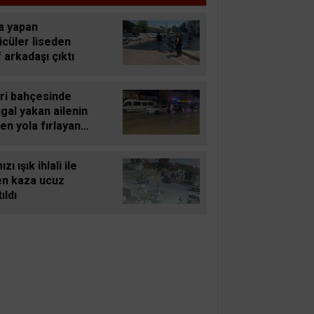
esinden 29 gün sonra gelen
liyeye tepki
a yapan
ücüler liseden
f arkadaşı çıktı
eri bahçesinde
gal yakan ailenin
en yola fırlayan 2
ındaki çocuğu
mden döndü
zı ışık ihlali ile
en kaza ucuz
ıldı