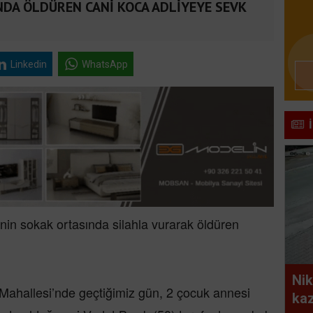
INDA ÖLDÜREN CANİ KOCA ADLİYEYE SEVK
Linkedin
WhatsApp
in sokak ortasında silahla vurarak öldüren
Nik
 Mahallesi’nde geçtiğimiz gün, 2 çocuk annesi
kaz