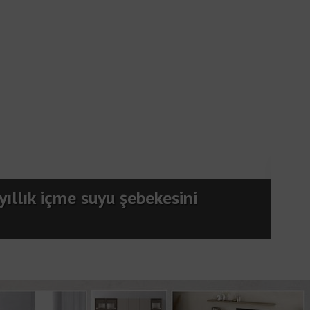
Hat
ıllık içme suyu şebekesini
Anta