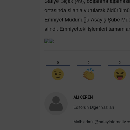
Safiye Bıçak (49), boşanma aşamasın
ortasında silahla vurularak öldürülmü
Emniyet Müdürlüğü Asayiş Şube Müdür
alındı. Emniyetteki işlemleri tamamla
0
0
0
ALI CEREN
Editörün Diğer Yazıları
Mail:
admin@hatayinternettv.