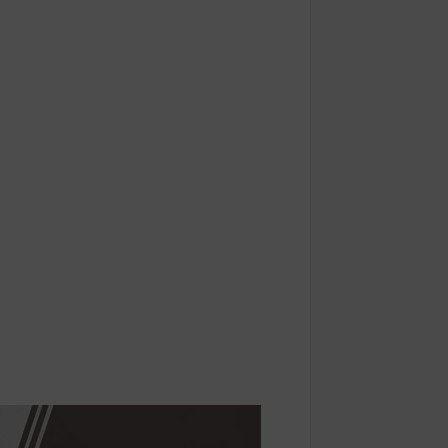
ay
kyada evlere giren yılanlar yakalandı