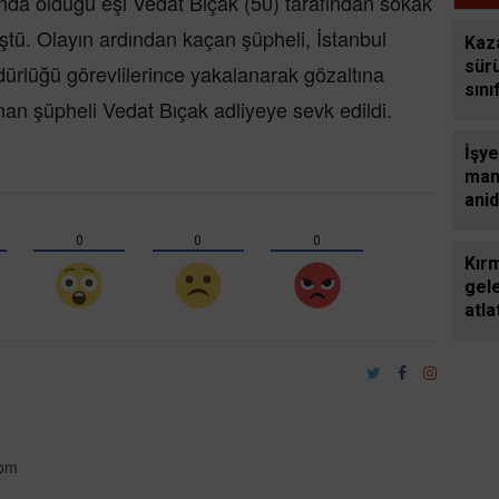
da olduğu eşi Vedat Bıçak (50) tarafından sokak
ail
tah
ştü. Olayın ardından kaçan şüpheli, İstanbul
Kaz
sür
lüğü görevlilerince yakalanarak gözaltına
sını
nan şüpheli Vedat Bıçak adliyeye sevk edildi.
İşy
man
anid
yaş
0
0
0
ölü
Kırmı
gel
atlat
com