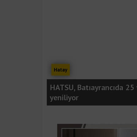
Hatay
ni yatırım
HATSU, Batıayrancıda 25 y
yeniliyor